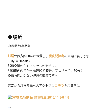
◆場所
沖縄県 渡嘉敷島
那覇
の西方約30㎞に位置し、
慶良間諸島
の東端にあります。
（By wikipedia）
那覇空港からもアクセスが楽チン。
那覇市内の港から高速船で35分。フェリーでも70分！
移動時間が少ない沖縄の離島です♪
東京から渡嘉敷島へのアクセスは
コチラ
をご参考に