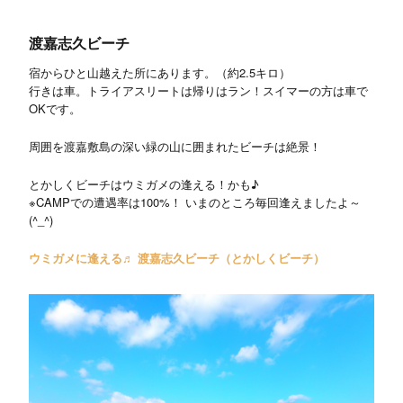
渡嘉志久ビーチ
宿からひと山越えた所にあります。（約2.5キロ）
行きは車。トライアスリートは帰りはラン！スイマーの方は車で
OKです。
周囲を渡嘉敷島の深い緑の山に囲まれたビーチは絶景！
とかしくビーチはウミガメの逢える！かも♪
※CAMPでの遭遇率は100%！ いまのところ毎回逢えましたよ～
(^_^)
ウミガメに逢える♬ 渡嘉志久ビーチ（とかしくビーチ）