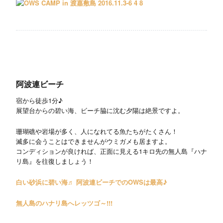
阿波連ビーチ
宿から徒歩1分♪
展望台からの碧い海、ビーチ脇に沈む夕陽は絶景ですよ。
珊瑚礁や岩場が多く、人になれてる魚たちがたくさん！
滅多に会うことはできませんがウミガメも居ますよ。
コンディションが良ければ、正面に見える1キロ先の無人島『ハナ
リ島』を往復しましょう！
白い砂浜に碧い海♬ 阿波連ビーチでのOWSは最高♪
無人島のハナリ島へレッツゴ～!!!