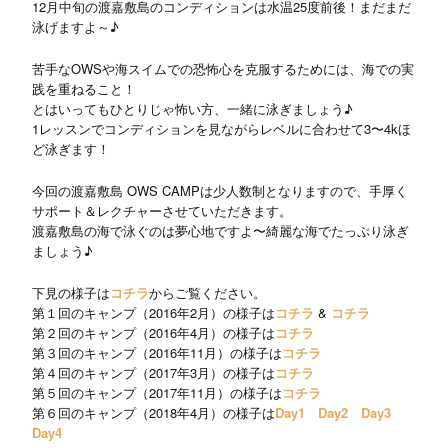
12月中旬の渡嘉敷島のコンディションは水温25度前後！まだまだ
泳げますよ～♪
苦手なOWSや海スイムでの恐怖心を克服するためには、海での実
践を重ねること！
とはいってもひとりじゃ怖い方、一緒に泳ぎましょう♪
1レッスンでコンディションを見ながらレベルに合わせて3〜4kほ
ど泳ぎます！
今回の渡嘉敷島 OWS CAMPは少人数制となりますので、手厚く
サポート＆レクチャーさせていただきます。
渡嘉敷島の海で泳ぐのは夢心地ですよ〜綺麗な海でたっぷり泳ぎ
ましょう♪
下見の様子は
コチラ
からご覧ください。
第１回のキャンプ（2016年2月）の様子は
コチラ
&
コチラ
第２回のキャンプ（2016年4月）の様子は
コチラ
第３回のキャンプ（2016年11月）の様子は
コチラ
第４回のキャンプ（2017年3月）の様子は
コチラ
第５回のキャンプ（2017年11月）の様子は
コチラ
第６回のキャンプ（2018年4月）の様子は
Day1
Day2
Day3
Day4