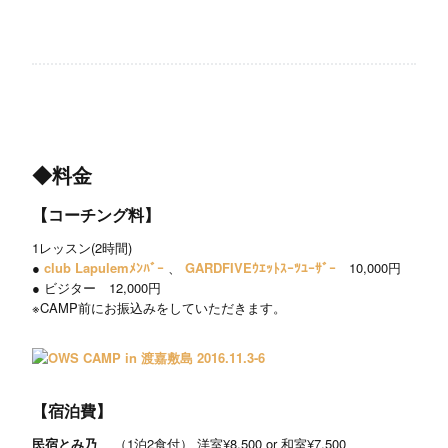
◆料金
【コーチング料】
1レッスン(2時間)
●
club Lapulemﾒﾝﾊﾞｰ
、
GARDFIVEｳｴｯﾄｽｰﾂﾕｰｻﾞｰ
10,000円
● ビジター 12,000円
※CAMP前にお振込みをしていただきます。
【宿泊費】
民宿とみ乃
（1泊2食付） 洋室¥8,500 or 和室¥7,500