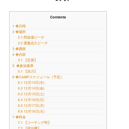
Contents
1
◆日時
2
◆場所
2.1
阿波連ビーチ
2.2
渡嘉志久ビーチ
3
◆講師
4
◆内容
4.1
【定員】
5
◆参加基準
5.1
【泳力】
6
◆CAMPスケジュール（予定）
6.1
12月13日(木)
6.2
12月14日(金)
6.3
12月15日(土)
6.4
12月16日(日)
6.5
12月17日(月)
6.6
12月18日(火)
7
◆料金
7.1
【コーチング料】
7.2
【宿泊費】