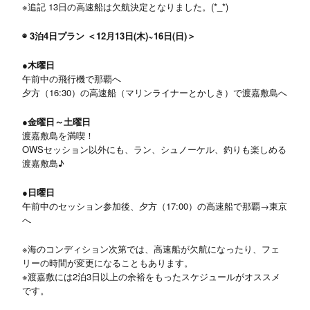
※追記 13日の高速船は欠航決定となりました。(*_*)
◉ 3泊4日プラン ＜12月13日(木)~16日(日)＞
●木曜日
午前中の飛行機で那覇へ
夕方（16:30）の高速船（マリンライナーとかしき）で渡嘉敷島へ
●金曜日～土曜日
渡嘉敷島を満喫！
OWSセッション以外にも、ラン、シュノーケル、釣りも楽しめる
渡嘉敷島♪
●日曜日
午前中のセッション参加後、夕方（17:00）の高速船で那覇→東京
へ
※海のコンディション次第では、高速船が欠航になったり、フェ
リーの時間が変更になることもあります。
※渡嘉敷には2泊3日以上の余裕をもったスケジュールがオススメ
です。