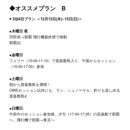
◆オススメプラン B
◉ 3泊4日プラン ＜12月12日(木)~15日(日)＞
●木曜日 夜
羽田発→那覇 飛行機最終便で移動
那覇泊
●金曜日
フェリー（10:00-11:10）で渡嘉敷島入り、午後からセッション
（15:00-17:00）参加
●土曜日
朝から渡嘉敷島を満喫！
OWSセッション以外にも、ラン、シュノーケル、釣りも楽しめる
渡嘉敷島♪
●日曜日
午前中のセッション参加後、夕方（17:00-17:35）の高速船で那覇
へ。飛行機で那覇→東京へ