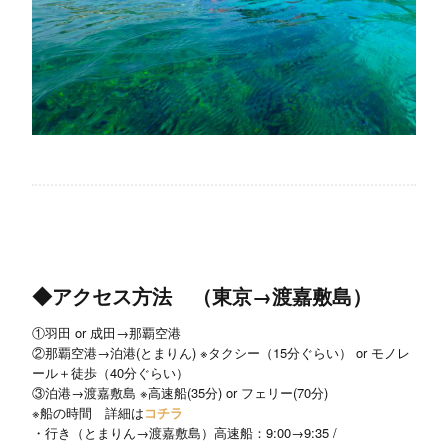
◆アクセス方法 （東京→渡嘉敷島）
①羽田 or 成田→那覇空港
②那覇空港→泊港(とまりん) ※タクシー（15分ぐらい） or モノレ
ール＋徒歩（40分ぐらい）
③泊港→渡嘉敷島 ※高速船(35分) or フェリー(70分)
※船の時間 詳細は
コチラ
・行き（とまりん→渡嘉敷島）高速船：9:00→9:35 /