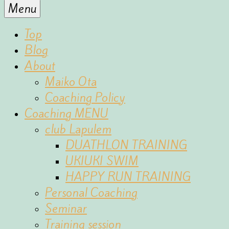
for
Menu
the
fun
Top
of
Blog
sports
About
Maiko Ota
Coaching Policy
Coaching MENU
club Lapulem
DUATHLON TRAINING
UKIUKI SWIM
HAPPY RUN TRAINING
Personal Coaching
Seminar
Training session