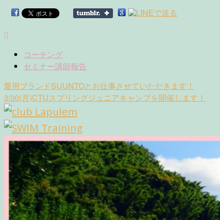
コーチング
セミナー講師報告
Post
愛用ブランドSUUNTOとお仕事させていただきます！
navigation
3/30(月)CTUスプリングジュニアキャンプを開催します！