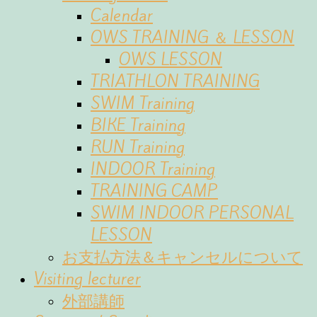
Calendar
OWS TRAINING ＆ LESSON
OWS LESSON
TRIATHLON TRAINING
SWIM Training
BIKE Training
RUN Training
INDOOR Training
TRAINING CAMP
SWIM INDOOR PERSONAL
LESSON
お支払方法＆キャンセルについて
Visiting lecturer
外部講師