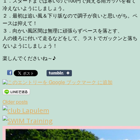
１．スタートまでは寒いので100円で買える雨カッパを着て
冷えないようにしましょう。
２．最初は追い風＆下り坂なので調子が良いと思いがち。ペ
ースは抑えて！
３．向かい風区間は無理に頑張らずペースを落とす、
人の後ろに付いて走るなどをして、ラストでガックンと落ち
ないようにしましょう！
楽しんでくださいね～♪
Posts
Older posts
navigation