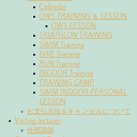
Calendar
OWS TRAINING ＆ LESSON
OWS LESSON
TRIATHLON TRAINING
SWIM Training
BIKE Training
RUN Training
INDOOR Training
TRAINING CAMP
SWIM INDOOR PERSONAL
LESSON
お支払方法＆キャンセルについて
Visiting lecturer
外部講師