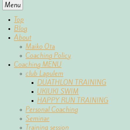
for
Menu
the
fun
Top
of
Blog
sports
About
Maiko Ota
Coaching Policy
Coaching MENU
club Lapulem
DUATHLON TRAINING
UKIUKI SWIM
HAPPY RUN TRAINING
Personal Coaching
Seminar
Training session