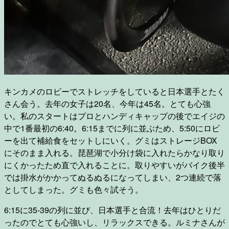
キンカメのロビーでストレッチをしていると日本選手とたく
さん会う。去年の女子は20名、今年は45名。とても心強
い。私のスタートはプロとハンディキャップの後でエイジの
中で1番最初の6:40。6:15までに列に並ぶため、5:50にロビ
ーを出て補給食をセットしにいく。グミはストレージBOX
にそのまま入れる。琵琶湖で小分け袋に入れたらかなり取り
にくかったため直で入れることに。取りやすいがバイク後半
では掛水がかかってぬるぬるになってしまい、2つ連続で落
としてしまった。グミも色々試そう。
6:15に35-39の列に並び、日本選手と合流！去年はひとりだ
ったのでとても心強いし、リラックスできる。ルミナさんが