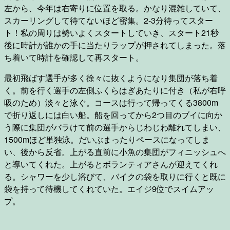
左から、今年は右寄りに位置を取る。かなり混雑していて、
スカーリングして待てないほど密集。2-3分待ってスター
ト！私の周りは勢いよくスタートしていき、スタート21秒
後に時計が誰かの手に当たりラップが押されてしまった。落
ち着いて時計を確認して再スタート。
最初飛ばす選手が多く徐々に抜くようになり集団が落ち着
く。前を行く選手の左側ふくらはぎあたりに付き（私が右呼
吸のため）淡々と泳ぐ。コースは行って帰ってくる3800m
で折り返しには白い船。船を回ってから2つ目のブイに向か
う際に集団がバラけて前の選手からじわじわ離れてしまい、
1500mほど単独泳。だいぶまったりペースになってしま
い、後から反省。上がる直前に小魚の集団がフィニッシュへ
と導いてくれた。上がるとボランティアさんが迎えてくれ
る。シャワーを少し浴びて、バイクの袋を取りに行くと既に
袋を持って待機してくれていた。エイジ9位でスイムアッ
プ。