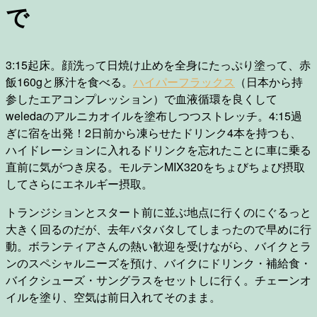
で
3:15起床。顔洗って日焼け止めを全身にたっぷり塗って、赤
飯160gと豚汁を食べる。
ハイパーフラックス
（日本から持
参したエアコンプレッション）で血液循環を良くして
weledaのアルニカオイルを塗布しつつストレッチ。4:15過
ぎに宿を出発！2日前から凍らせたドリンク4本を持つも、
ハイドレーションに入れるドリンクを忘れたことに車に乗る
直前に気がつき戻る。モルテンMIX320をちょびちょび摂取
してさらにエネルギー摂取。
トランジションとスタート前に並ぶ地点に行くのにぐるっと
大きく回るのだが、去年バタバタしてしまったので早めに行
動。ボランティアさんの熱い歓迎を受けながら、バイクとラ
ンのスペシャルニーズを預け、バイクにドリンク・補給食・
バイクシューズ・サングラスをセットしに行く。チェーンオ
イルを塗り、空気は前日入れてそのまま。