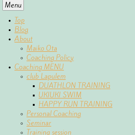
for
Menu
the
fun
Top
of
Blog
sports
About
Maiko Ota
Coaching Policy
Coaching MENU
club Lapulem
DUATHLON TRAINING
UKIUKI SWIM
HAPPY RUN TRAINING
Personal Coaching
Seminar
Training session