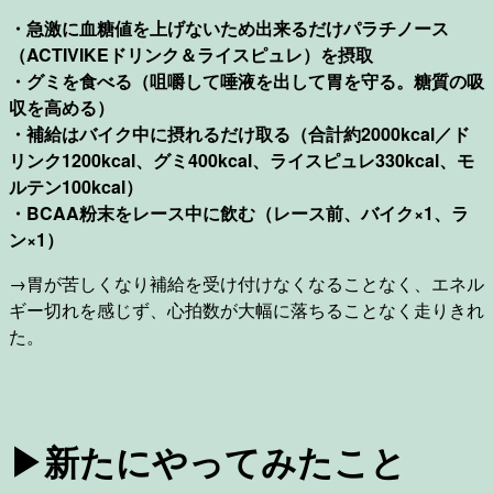
・急激に血糖値を上げないため出来るだけパラチノース
（ACTIVIKEドリンク＆ライスピュレ）を摂取
・グミを食べる（咀嚼して唾液を出して胃を守る。糖質の吸
収を高める）
・補給はバイク中に摂れるだけ取る（合計約2000kcal／ド
リンク1200kcal、グミ400kcal、ライスピュレ330kcal、モ
ルテン100kcal）
・BCAA粉末をレース中に飲む（レース前、バイク×1、ラ
ン×1）
→胃が苦しくなり補給を受け付けなくなることなく、エネル
ギー切れを感じず、心拍数が大幅に落ちることなく走りきれ
た。
▶︎新たにやってみたこと