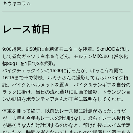
キウキコラム
レース前日
9:00起床。9:50頃に血糖値モニターを装着。5kmJOG＆流し
して昼食ガッツリ白米＆うどん。モルテンMIX320（炭水化
物80g）を1日で2本摂取。
バイクチェックインに15:00に行ったが、けっこうな雨で
16:15まで車で待機。ルミナさんに撮影してもらいバイク預
託。バイクとヘルメットを置き、バイク＆ランギアを自分の
ラックに掛け、当日の流れ通りに動画で撮影。トランジショ
ンの動線をボランティアさんが丁寧に説明をしてくれた。
体重を測って終了。以前はレース後に計測があったようだ
が、去年も今年もレースの計測はなし。恐らくレース後具合
が悪そうな人だけ計測するのかなと。預けた後にスイム予定
だったが、時間が遅くなってしまったので帰宅して宿にある