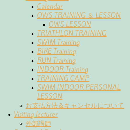
Calendar
OWS TRAINING ＆ LESSON
OWS LESSON
TRIATHLON TRAINING
SWIM Training
BIKE Training
RUN Training
INDOOR Training
TRAINING CAMP
SWIM INDOOR PERSONAL
LESSON
お支払方法＆キャンセルについて
Visiting lecturer
外部講師