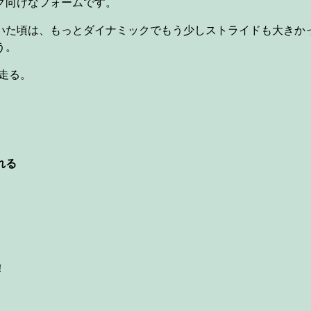
グ向けなフォームです。
いた頃は、もっとダイナミックでもう少しストライドも大きか
う。
も走る。
れる
！