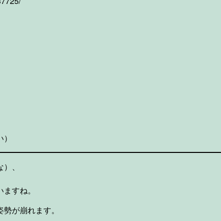
37725/
い）
な）、
いますね。
姿勢が崩れます。