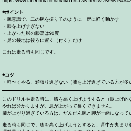
https://www.facebook.com/maiko.ohta.3/videos/27696516464
◉ポイント
・腕意識で、二の腕を振り子のように一定に軽く動かす
・膝を上げすぎない
・上がった脚の膝裏は90度
・足の接地は後ろに置く（付く）だけ
これは走る時も同じです。
◉コツ
・軽〜くやる。頑張り過ぎない（膝を上げ過ぎている方が多
このドリルや走る時に、膝を高く上げようすると（腿上げ的
やれば分かりますが、息が上がって長くできません。
膝が上がり過ぎている方は、だんだん腕と脚が一緒になって
走る時も同じで、膝を高く上げようとすると、背中が丸まり