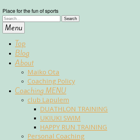
Place for the fun of sports
Menu
Top
Blog
About
Maiko Ota
Coaching Policy
Coaching MENU
club Lapulem
DUATHLON TRAINING
UKIUKI SWIM
HAPPY RUN TRAINING
Personal Coaching