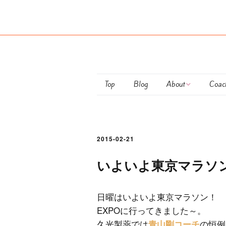
Top
Blog
About
Coac
Maiko Ota
club
Coaching Policy
Pers
2015-02-21
Semi
いよいよ東京マラソン
Train
日曜はいよいよ東京マラソン！
お支
EXPOに行ってきました～。
につ
久光製薬では
の恒例
青山剛コーチ