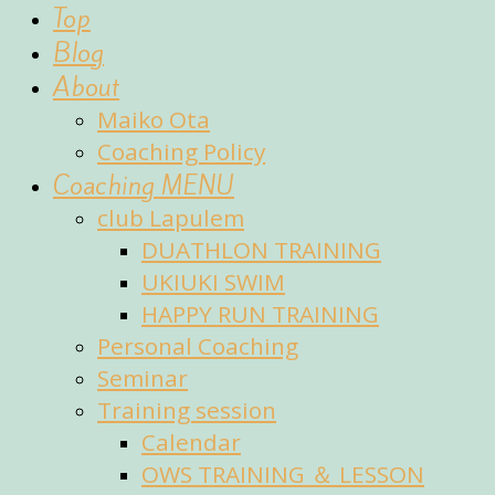
fun
Top
of
Blog
sports
About
Maiko Ota
Coaching Policy
Coaching MENU
club Lapulem
DUATHLON TRAINING
UKIUKI SWIM
HAPPY RUN TRAINING
Personal Coaching
Seminar
Training session
Calendar
OWS TRAINING ＆ LESSON