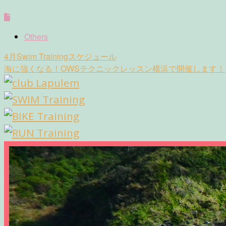
Others
Post
4月Swim Trainingスケジュール
navigation
海に強くなる！OWSテクニックレッスン横浜で開催します！