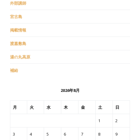
外部講師
宮古島
掲載情報
渡嘉敷島
湯の丸高原
補給
2026年8月
月
火
水
木
金
土
日
1
2
3
4
5
6
7
8
9