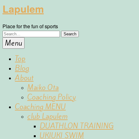
Lapulem
Place for the fun of sports
Menu
Top
Blog
About
Maiko Ota
Coaching Policy
Coaching MENU
club Lapulem
DUATHLON TRAINING
UKIUKI SWIM