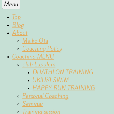
for
Menu
the
fun
Top
of
Blog
sports
About
Maiko Ota
Coaching Policy
Coaching MENU
club Lapulem
DUATHLON TRAINING
UKIUKI SWIM
HAPPY RUN TRAINING
Personal Coaching
Seminar
Training session