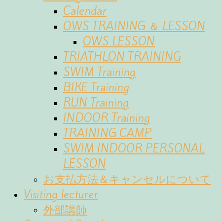
Calendar
OWS TRAINING ＆ LESSON
OWS LESSON
TRIATHLON TRAINING
SWIM Training
BIKE Training
RUN Training
INDOOR Training
TRAINING CAMP
SWIM INDOOR PERSONAL
LESSON
お支払方法＆キャンセルについて
Visiting lecturer
外部講師