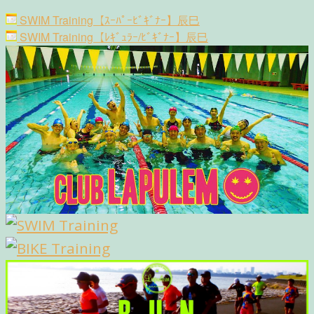
国
Post
際
SWIM Training【ｽｰﾊﾟｰﾋﾞｷﾞﾅｰ】辰巳
navigation
水
SWIM Training【ﾚｷﾞｭﾗｰ/ﾋﾞｷﾞﾅｰ】辰巳
泳
場