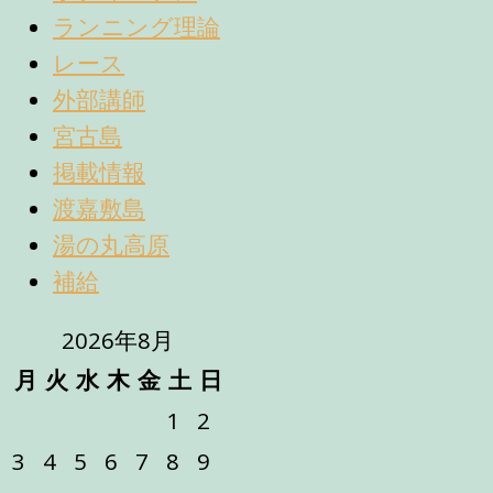
ランニング理論
レース
外部講師
宮古島
掲載情報
渡嘉敷島
湯の丸高原
補給
2026年8月
月
火
水
木
金
土
日
1
2
3
4
5
6
7
8
9