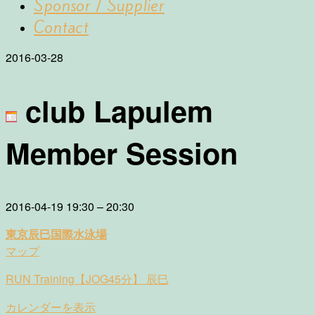
Sponsor / Supplier
Contact
2016-03-28
club Lapulem
Member Session
RUN
2016-04-19
19:30
–
20:30
Training【JOG45
東京辰巳国際水泳場
分】
東
マップ
辰
京
巳
RUN Training【JOG45分】 辰巳
辰
巳
カレンダーを表示