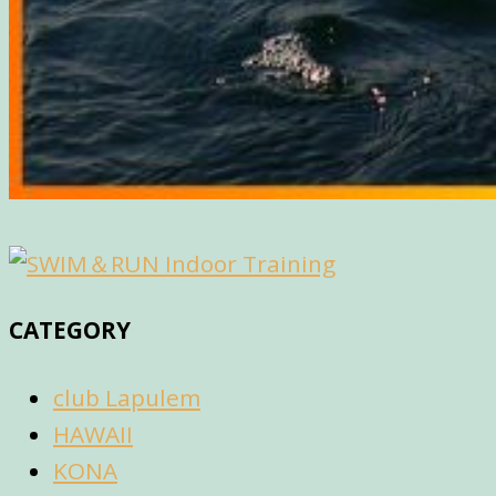
CATEGORY
club Lapulem
HAWAII
KONA