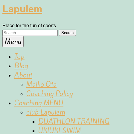
Lapulem
Place for the fun of sports
Menu
Top
Blog
About
Maiko Ota
Coaching Policy
Coaching MENU
club Lapulem
DUATHLON TRAINING
UKIUKI SWIM