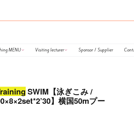
hing MENU
Visiting lecturer
Sponsor / Supplier
Cont
 Lapulem
外部講師
DUATHLON TRAINING
onal Coaching
UKIUKI SWIM
SWIM【泳ぎこみ /
nar
HAPPY RUN TRAINING
/ 100×8×2set*2’30】横国50mプー
ing session
Calendar
払方法＆キャンセル
OWS TRAINING ＆
OWS LESSON
いて
LESSON