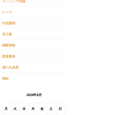
ランニング理論
レース
外部講師
宮古島
掲載情報
渡嘉敷島
湯の丸高原
補給
2026年8月
月
火
水
木
金
土
日