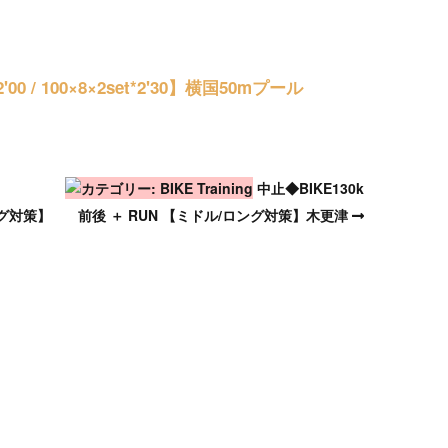
TRIATHLON TRAINING
SWIM Training
'00 / 100×8×2set*2'30】横国50mプール
BIKE Training
RUN Training
中止◆BIKE130k
ング対策】
前後 ＋ RUN 【ミドル/ロング対策】木更津
INDOOR Training
TRAINING CAMP
SWIM INDOOR
PERSONAL LESSON