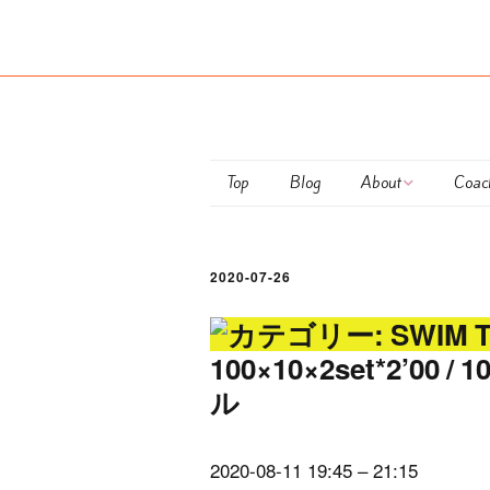
Top
Blog
About
Coac
Maiko Ota
club
2020-07-26
Coaching Policy
Pers
Semi
100×10×2set*2’00 
ル
Train
お支
2020-08-11
19:45
–
21:15
につ