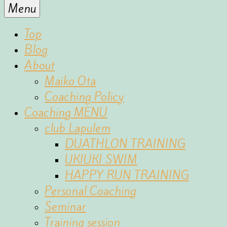
for
Menu
the
fun
Top
of
Blog
sports
About
Maiko Ota
Coaching Policy
Coaching MENU
club Lapulem
DUATHLON TRAINING
UKIUKI SWIM
HAPPY RUN TRAINING
Personal Coaching
Seminar
Training session