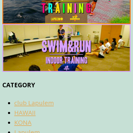
CATEGORY
club Lapulem
HAWAII
KONA
Lapulem