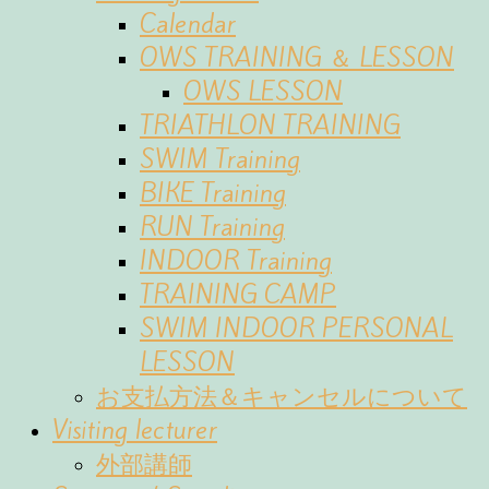
Calendar
OWS TRAINING ＆ LESSON
OWS LESSON
TRIATHLON TRAINING
SWIM Training
BIKE Training
RUN Training
INDOOR Training
TRAINING CAMP
SWIM INDOOR PERSONAL
LESSON
お支払方法＆キャンセルについて
Visiting lecturer
外部講師