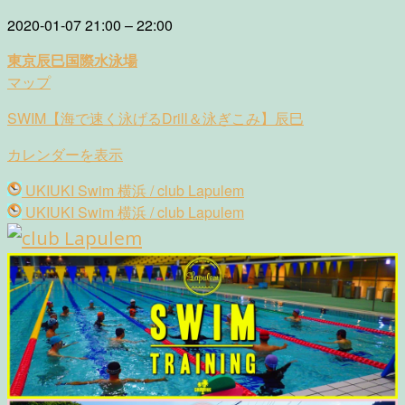
SWIM【海
2020-01-07
21:00
–
22:00
で
東京辰巳国際水泳場
速
東
マップ
く
京
泳
SWIM【海で速く泳げるDrill＆泳ぎこみ】辰巳
辰
げ
巳
る
カレンダーを表示
国
Drill
Post
際
UKIUKI Swim 横浜 / club Lapulem
＆
navigation
水
UKIUKI Swim 横浜 / club Lapulem
泳
泳
ぎ
場
こ
み】
辰
巳