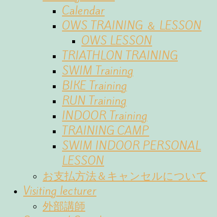
Calendar
OWS TRAINING ＆ LESSON
OWS LESSON
TRIATHLON TRAINING
SWIM Training
BIKE Training
RUN Training
INDOOR Training
TRAINING CAMP
SWIM INDOOR PERSONAL
LESSON
お支払方法＆キャンセルについて
Visiting lecturer
外部講師