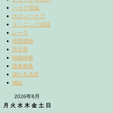
バイク理論
ボディーケア
ランニング理論
レース
外部講師
宮古島
掲載情報
渡嘉敷島
湯の丸高原
補給
2026年8月
月
火
水
木
金
土
日