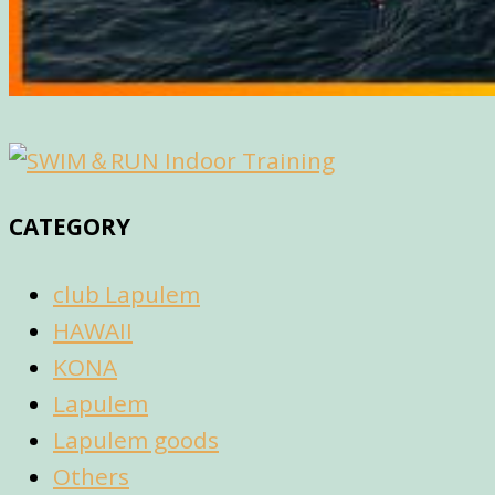
CATEGORY
club Lapulem
HAWAII
KONA
Lapulem
Lapulem goods
Others