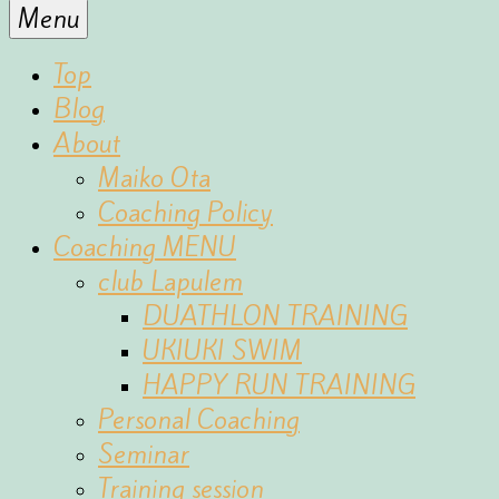
for
Menu
the
fun
Top
of
Blog
sports
About
Maiko Ota
Coaching Policy
Coaching MENU
club Lapulem
DUATHLON TRAINING
UKIUKI SWIM
HAPPY RUN TRAINING
Personal Coaching
Seminar
Training session