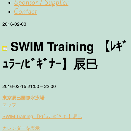
Sponsor / Supplier
Contact
2016-02-03
SWIM Training 【ﾚｷﾞ
ｭﾗｰ/ﾋﾞｷﾞﾅｰ】辰巳
SWIM
2016-03-15
21:00
–
22:00
Training
東京辰巳国際水泳場
【ﾚ
東
マップ
ｷﾞ
京
ｭ
SWIM Training 【ﾚｷﾞｭﾗｰ/ﾋﾞｷﾞﾅｰ】辰巳
辰
ﾗ
巳
ｰ/
カレンダーを表示