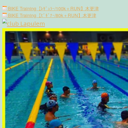
国
ﾋﾞ
Post
際
ｷﾞ
BIKE Training【ﾚｷﾞｭﾗｰ/100k＋RUN】木更津
navigation
ﾅ
水
BIKE Training【ﾋﾞｷﾞﾅｰ/80k＋RUN】木更津
ｰ】
泳
辰
場
巳