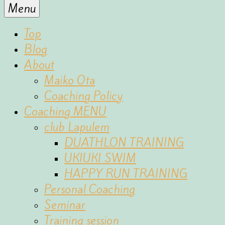
for
Menu
the
fun
Top
of
Blog
sports
About
Maiko Ota
Coaching Policy
Coaching MENU
club Lapulem
DUATHLON TRAINING
UKIUKI SWIM
HAPPY RUN TRAINING
Personal Coaching
Seminar
Training session