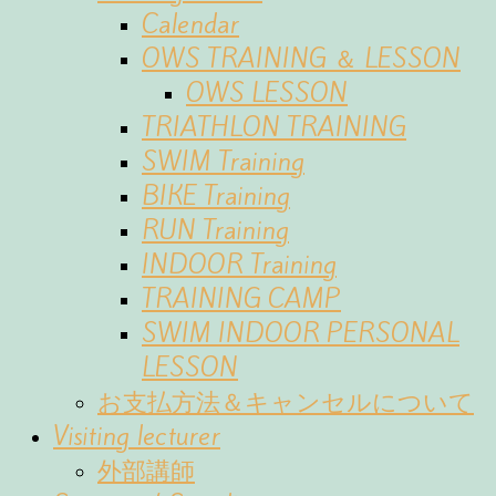
Calendar
OWS TRAINING ＆ LESSON
OWS LESSON
TRIATHLON TRAINING
SWIM Training
BIKE Training
RUN Training
INDOOR Training
TRAINING CAMP
SWIM INDOOR PERSONAL
LESSON
お支払方法＆キャンセルについて
Visiting lecturer
外部講師