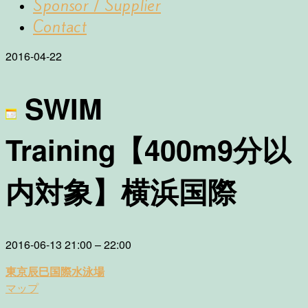
Sponsor / Supplier
Contact
2016-04-22
SWIM
Training【400m9分以
内対象】横浜国際
SWIM
2016-06-13
21:00
–
22:00
Training
東京辰巳国際水泳場
51.5
東
マップ
対
京
策