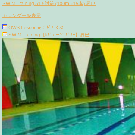
SWIM Training 51.5対策<100m ×15本>辰巳
辰
辰
巳
巳
カレンダーを表示
国
Post
際
OWS Lesson★ﾋﾞｷﾞﾅｰｸﾗｽ
navigation
水
SWIM Training【ﾚｷﾞｭﾗｰ/ﾋﾞｷﾞﾅｰ】辰巳
泳
場