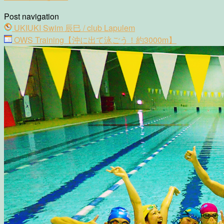
Post navigation
UKIUKI Swim 辰巳 / club Lapulem
OWS Training【沖に出て泳ごう！約3000m】