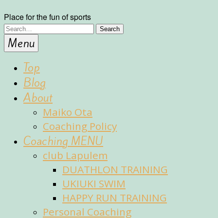
Place for the fun of sports
Menu
Top
Blog
About
Maiko Ota
Coaching Policy
Coaching MENU
club Lapulem
DUATHLON TRAINING
UKIUKI SWIM
HAPPY RUN TRAINING
Personal Coaching