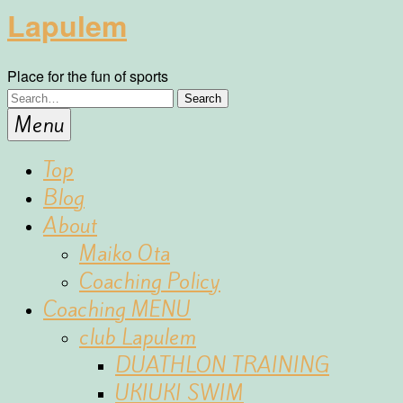
Lapulem
Place for the fun of sports
Menu
Top
Blog
About
Maiko Ota
Coaching Policy
Coaching MENU
club Lapulem
DUATHLON TRAINING
UKIUKI SWIM