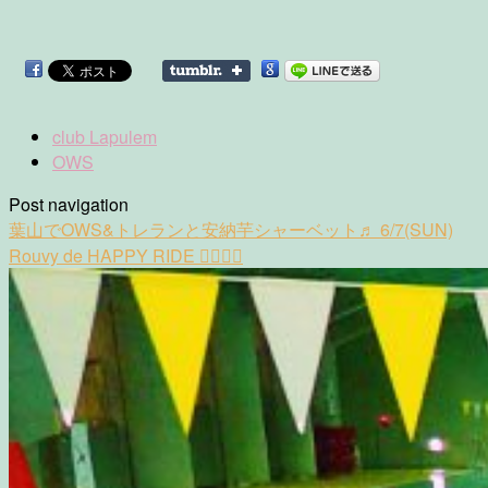
club Lapulem
OWS
Post navigation
葉山でOWS&トレランと安納芋シャーベット♬ 6/7(SUN)
Rouvy de HAPPY RIDE 🚴‍♀️🚴‍♂️