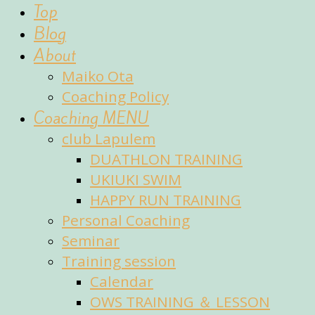
fun
Top
of
Blog
sports
About
Maiko Ota
Coaching Policy
Coaching MENU
club Lapulem
DUATHLON TRAINING
UKIUKI SWIM
HAPPY RUN TRAINING
Personal Coaching
Seminar
Training session
Calendar
OWS TRAINING ＆ LESSON