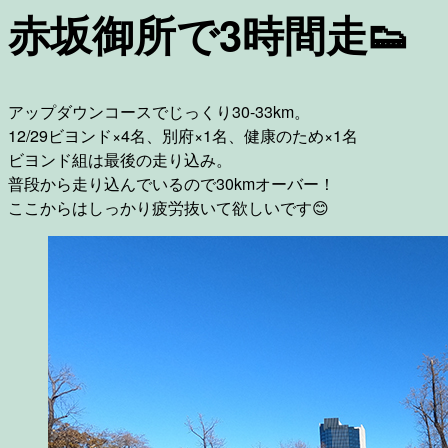
赤坂御所で3時間走👟
アップダウンコースでじっくり30-33km。
12/29ビヨンド×4名、別府×1名、健康のため×1名
ビヨンド組は最後の走り込み。
普段から走り込んでいるので30kmオーバー！
ここからはしっかり疲労抜いて欲しいです😊