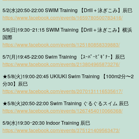
5/2(水)20:50-22:00 SWIM Training 【Drill＋泳ぎこみ】辰巳
https://www.facebook.com/events/1659780500783416/
5/6(日)19:30ｰ21:15 SWIM Training【Drill＋泳ぎこみ】横浜
国際
https://www.facebook.com/events/125180858339883/
5/7(月)19:45-22:00 Swim Training 【ｽｰﾊﾟｰﾋﾞｷﾞﾅｰ】辰巳
https://www.facebook.com/events/213804965873276/
★5/8(火)19:00-20:45 UKIUKI Swim Training 【100m2分〜2
分30】辰巳
https://www.facebook.com/events/2070131116535617/
★5/8(火)20:50-22:00 Swim Training ぐるぐるスイム 辰巳
https://www.facebook.com/events/1267454010066368/
5/9(水)19:30ｰ20:30 Indoor Training 辰巳
https://www.facebook.com/events/375121409563473/