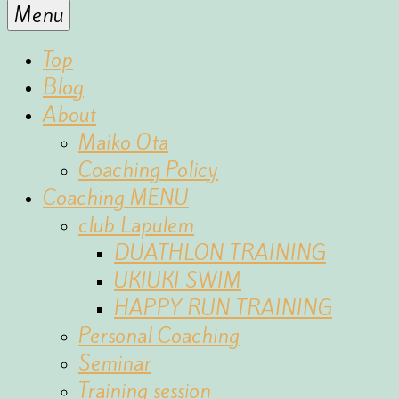
for
Menu
the
fun
Top
of
Blog
sports
About
Maiko Ota
Coaching Policy
Coaching MENU
club Lapulem
DUATHLON TRAINING
UKIUKI SWIM
HAPPY RUN TRAINING
Personal Coaching
Seminar
Training session