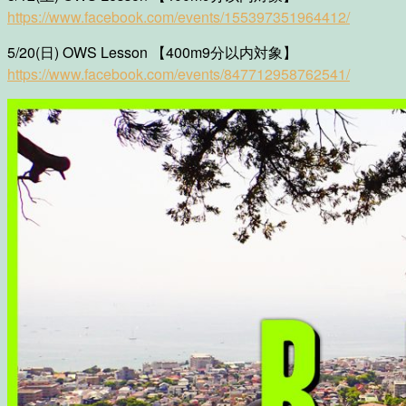
https://www.facebook.com/events/155397351964412/
5/20(日) OWS Lesson 【400m9分以内対象】
https://www.facebook.com/events/847712958762541/