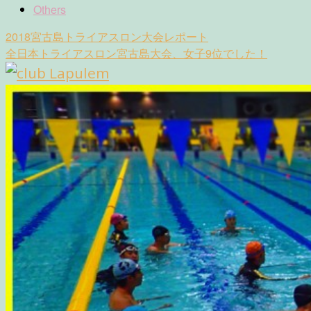
Others
Post
2018宮古島トライアスロン大会レポート
navigation
全日本トライアスロン宮古島大会、女子9位でした！