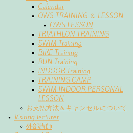
Calendar
OWS TRAINING ＆ LESSON
OWS LESSON
TRIATHLON TRAINING
SWIM Training
BIKE Training
RUN Training
INDOOR Training
TRAINING CAMP
SWIM INDOOR PERSONAL
LESSON
お支払方法＆キャンセルについて
Visiting lecturer
外部講師