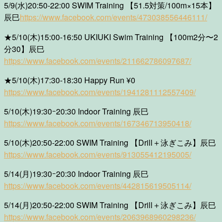
5/9(水)20:50-22:00 SWIM Training 【51.5対策/100m×15本】
辰巳
https://www.facebook.com/events/473038556446111/
★5/10(木)15:00-16:50 UKIUKI Swim Training 【100m2分〜2
分30】辰巳
https://www.facebook.com/events/211662786097687/
★5/10(木)17:30-18:30 Happy Run ¥0
https://www.facebook.com/events/1941281112557409/
5/10(木)19:30ｰ20:30 Indoor Training 辰巳
https://www.facebook.com/events/167346713950418/
5/10(木)20:50-22:00 SWIM Training 【Drill＋泳ぎこみ】辰巳
https://www.facebook.com/events/913055412195005/
5/14(月)19:30ｰ20:30 Indoor Training 辰巳
https://www.facebook.com/events/442815619505114/
5/14(月)20:50-22:00 SWIM Training 【Drill＋泳ぎこみ】辰巳
https://www.facebook.com/events/2063968960298236/