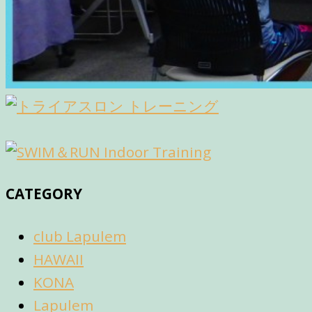
CATEGORY
club Lapulem
HAWAII
KONA
Lapulem