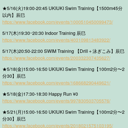
★5/16(火)19:00-20:45 UKIUKI Swim Training【1500m45分
以内】辰巳
https://www.facebook.com/events/1000510450099473/
5/17(木)19:30ｰ20:30 Indoor Training 辰巳
https://www.facebook.com/events/403109813483922/
5/17(木)20:50-22:00 SWIM Training 【Drill＋泳ぎこみ】辰巳
https://www.facebook.com/events/200332307435627/
★5/18(金)15:00-16:50 UKIUKI Swim Training【100m2分〜2
分30】辰巳
https://www.facebook.com/events/168668290449621/
★5/18(金)17:30-18:30 Happy Run ¥0
https://www.facebook.com/events/997830503705576/
★5/21(月)15:00-16:50 UKIUKI Swim Training【100m2分〜2
分30】辰巳
https://www.facebook.com/events/2018021575103195/