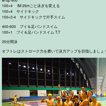
w-up 400
100×4 IM 25mごと泳ぎを変える
100×4 サイドキック
100×3-4 サイドキックで片手スイム
400-600 ブイ＆足バンドスイム
100×1 ブイ＆足バンドスイム T.T
35分間泳
オフトレはストローク力を磨いて泳力アップを目指しましょ