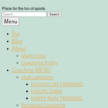
Place for the fun of sports
Menu
Top
Blog
About
Maiko Ota
Coaching Policy
Coaching MENU
club Lapulem
DUATHLON TRAINING
UKIUKI SWIM
HAPPY RUN TRAINING
Personal Coaching