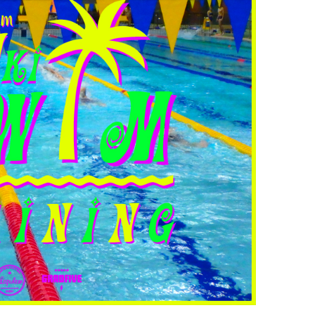
SWIM Training
BIKE Training
RUN Training
INDOOR Training
TRAINING CAMP
SWIM INDOOR
PERSONAL LESSON