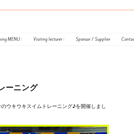
hing MENU
Visiting lecturer
Sponsor / Supplier
Contac
Lapulem
外部講師
DUATHLON TRAINING
nal Coaching
UKIUKI SWIM
nar
HAPPY RUN TRAINING
レーニング
ing session
Calendar
ンのウキウキスイムトレーニング♪を開催しまし
払方法＆キャンセル
OWS TRAINING ＆
OWS LESSON
いて
LESSON
TRIATHLON TRAINING