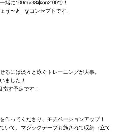
100m×38本on2:00で！
ょう〜♪」なコンセプトです。
せるには淡々と泳ぐトレーニングが大事。
いました！
目指す予定です！
を作ってくださり、モチベーションアップ！
ていて、マジックテープも施されて収納→立て