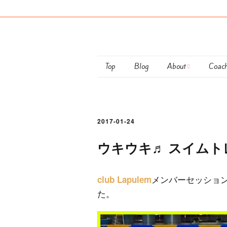
Top
Blog
About
Coac
Maiko Ota
club 
Coaching Policy
Perso
2017-01-24
Semi
ウキウキ♬ スイムト
Train
メンバーセッショ
club Lapulem
お支
た。
につ