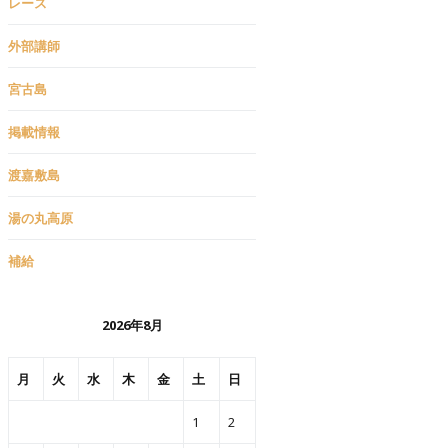
レース
外部講師
宮古島
掲載情報
渡嘉敷島
湯の丸高原
補給
2026年8月
月
火
水
木
金
土
日
1
2