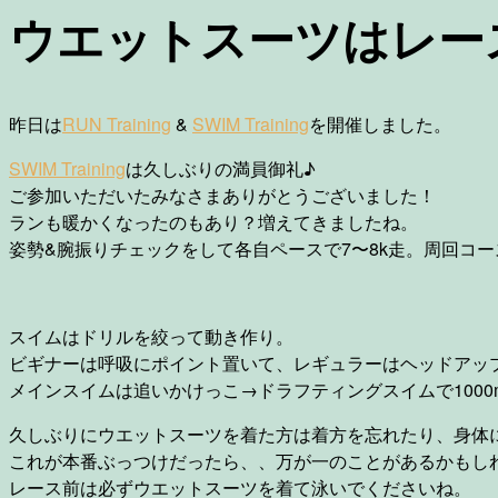
ウエットスーツはレー
昨日は
RUN Training
&
SWIM Training
を開催しました。
SWIM Training
は久しぶりの満員御礼♪
ご参加いただいたみなさまありがとうございました！
ランも暖かくなったのもあり？増えてきましたね。
姿勢&腕振りチェックをして各自ペースで7〜8k走。周回コー
スイムはドリルを絞って動き作り。
ビギナーは呼吸にポイント置いて、レギュラーはヘッドアッ
メインスイムは追いかけっこ→ドラフティングスイムで100
久しぶりにウエットスーツを着た方は着方を忘れたり、身体
これが本番ぶっつけだったら、、万が一のことがあるかもし
レース前は必ずウエットスーツを着て泳いでくださいね。