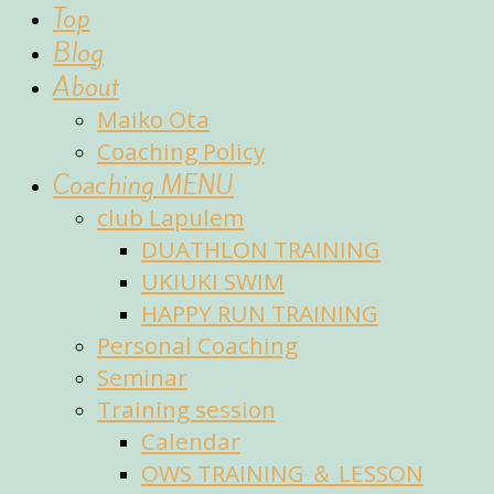
fun
Top
of
Blog
sports
About
Maiko Ota
Coaching Policy
Coaching MENU
club Lapulem
DUATHLON TRAINING
UKIUKI SWIM
HAPPY RUN TRAINING
Personal Coaching
Seminar
Training session
Calendar
OWS TRAINING ＆ LESSON