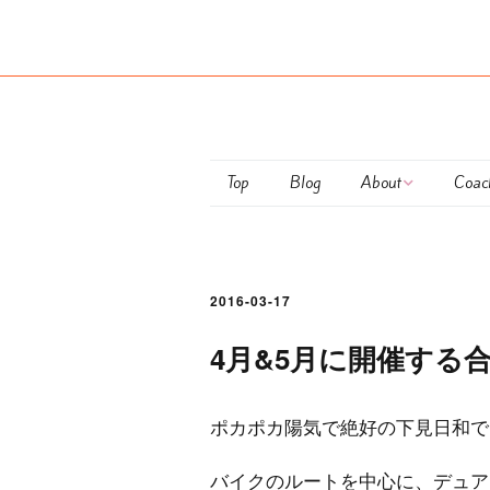
Top
Blog
About
Coac
Maiko Ota
club
Coaching Policy
Pers
2016-03-17
Semi
4月&5月に開催する
Train
ポカポカ陽気で絶好の下見日和でし
お支
につ
バイクのルートを中心に、デュア