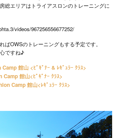
房総エリアはトライアスロンのトレーニングに
TRIATHLON TRAINING
SWIM Training
ohta.3/videos/967256556677252/
BIKE Training
ればOWSのトレーニングもする予定です。
心ですね♪
RUN Training
lon Camp 館山
<ﾋﾞｷﾞﾅｰ & ﾚｷﾞｭﾗｰ ｸﾗｽ>
INDOOR Training
on Camp 館山<ﾋﾞｷﾞﾅｰ ｸﾗｽ>
hlon Camp 館山<ﾚｷﾞｭﾗｰ ｸﾗｽ>
TRAINING CAMP
SWIM INDOOR
PERSONAL LESSON