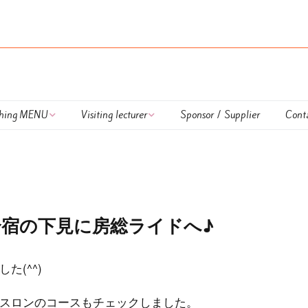
hing MENU
Visiting lecturer
Sponsor / Supplier
Cont
 Lapulem
外部講師
DUATHLON TRAINING
onal Coaching
UKIUKI SWIM
nar
HAPPY RUN TRAINING
合宿の下見に房総ライドへ♪
ing session
Calendar
た(^^)
払方法＆キャンセル
OWS TRAINING ＆
OWS LESSON
いて
LESSON
スロンのコースもチェックしました。