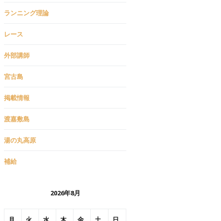
ランニング理論
レース
外部講師
宮古島
掲載情報
渡嘉敷島
湯の丸高原
補給
2026年8月
月
火
水
木
金
土
日