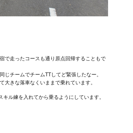
宿で走ったコースも通り原点回帰することもで
同じチームでチームTTしてど緊張したなー。
て大きな落車なくいままで乗れています。
ではスキル練を入れてから乗るようにしています。