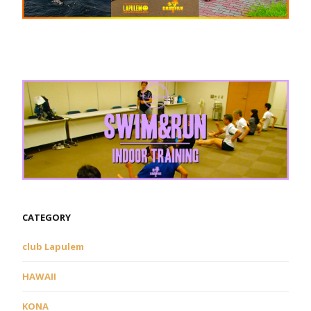
CATEGORY
club Lapulem
HAWAII
KONA