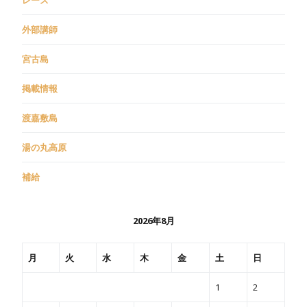
外部講師
宮古島
掲載情報
渡嘉敷島
湯の丸高原
補給
2026年8月
月
火
水
木
金
土
日
1
2