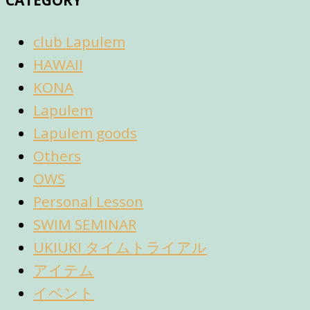
club Lapulem
HAWAII
KONA
Lapulem
Lapulem goods
Others
OWS
Personal Lesson
SWIM SEMINAR
UKIUKI タイムトライアル
アイテム
イベント