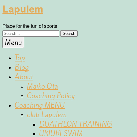
Lapulem
Place for the fun of sports
Menu
Top
Blog
About
Maiko Ota
Coaching Policy
Coaching MENU
club Lapulem
DUATHLON TRAINING
UKIUKI SWIM