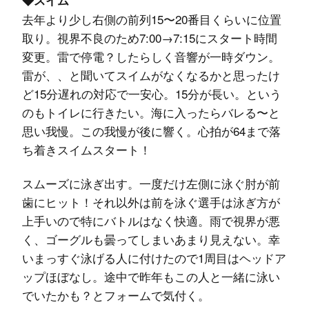
去年より少し右側の前列15〜20番目くらいに位置
取り。視界不良のため7:00→7:15にスタート時間
変更。雷で停電？したらしく音響が一時ダウン。
雷が、、と聞いてスイムがなくなるかと思ったけ
ど15分遅れの対応で一安心。15分が長い。という
のもトイレに行きたい。海に入ったらバレる〜と
思い我慢。この我慢が後に響く。心拍が64まで落
ち着きスイムスタート！
スムーズに泳ぎ出す。一度だけ左側に泳ぐ肘が前
歯にヒット！それ以外は前を泳ぐ選手は泳ぎ方が
上手いので特にバトルはなく快適。雨で視界が悪
く、ゴーグルも曇ってしまいあまり見えない。幸
いまっすぐ泳げる人に付けたので1周目はヘッドア
ップほぼなし。途中で昨年もこの人と一緒に泳い
でいたかも？とフォームで気付く。