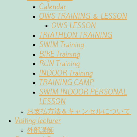
Calendar
OWS TRAINING ＆ LESSON
OWS LESSON
TRIATHLON TRAINING
SWIM Training
BIKE Training
RUN Training
INDOOR Training
TRAINING CAMP
SWIM INDOOR PERSONAL
LESSON
お支払方法＆キャンセルについて
Visiting lecturer
外部講師