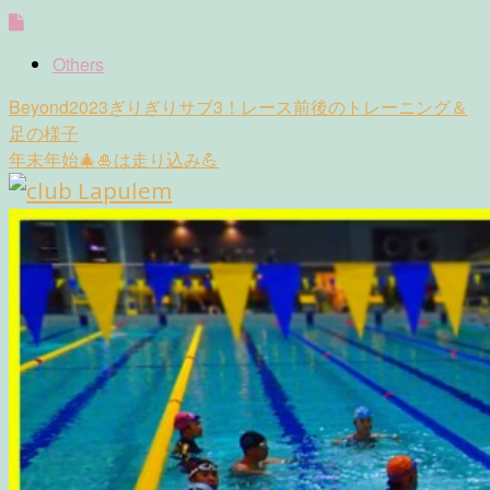
Others
Post
Beyond2023ぎりぎりサブ3！レース前後のトレーニング＆
navigation
足の様子
年末年始🎄🎍は走り込み💪