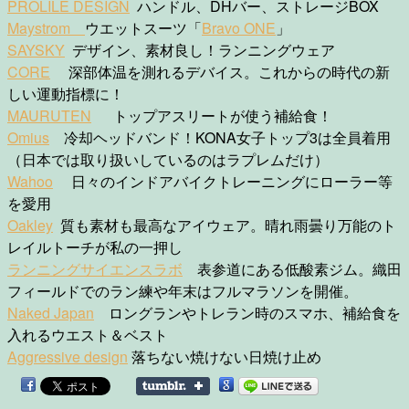
PROLILE DESIGN
ハンドル、DHバー、ストレージBOX
Maystrom
ウエットスーツ「
Bravo ONE
」
SAYSKY
デザイン、素材良し！ランニングウェア
CORE
深部体温を測れるデバイス。これからの時代の新
しい運動指標に！
MAURUTEN
トップアスリートが使う補給食！
Omius
冷却ヘッドバンド！KONA女子トップ3は全員着用
（日本では取り扱いしているのはラプレムだけ）
Wahoo
日々のインドアバイクトレーニングにローラー等
を愛用
Oakley
質も素材も最高なアイウェア。晴れ雨曇り万能のト
レイルトーチが私の一押し
ランニングサイエンスラボ
表参道にある低酸素ジム。織田
フィールドでのラン練や年末はフルマラソンを開催。
Naked Japan
ロングランやトレラン時のスマホ、補給食を
入れるウエスト＆ベスト
Aggressive design
落ちない焼けない日焼け止め