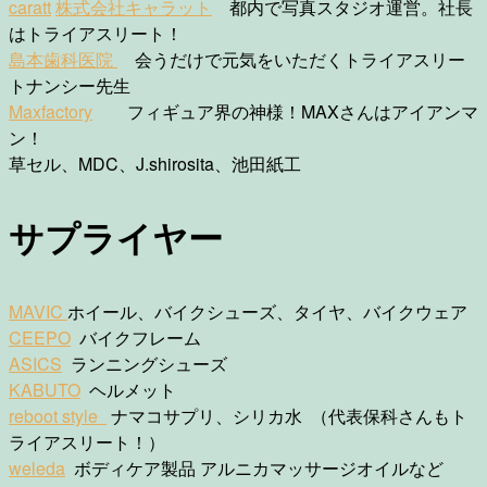
caratt
株式会社キャラット
都内で写真スタジオ運営。社長
はトライアスリート！
島本歯科医院
会うだけで元気をいただくトライアスリー
トナンシー先生
Maxfactory
フィギュア界の神様！MAXさんはアイアンマ
ン！
草セル、MDC、J.shirosita、池田紙工
サプライヤー
MAVIC
ホイール、バイクシューズ、タイヤ、バイクウェア
CEEPO
バイクフレーム
ASICS
ランニングシューズ
KABUTO
ヘルメット
reboot style
ナマコサプリ、シリカ水 （代表保科さんもト
ライアスリート！）
weleda
ボディケア製品 アルニカマッサージオイルなど