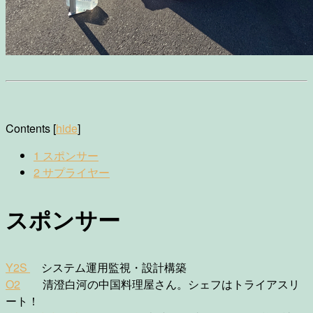
Contents
[
hide
]
1
スポンサー
2
サプライヤー
スポンサー
Y2S
システム運用監視・設計構築
O2
清澄白河の中国料理屋さん。シェフはトライアスリ
ート！