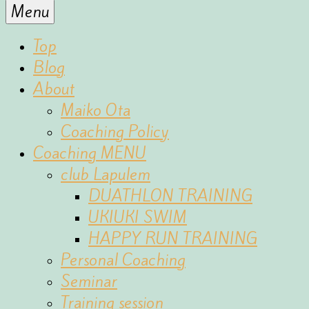
for
Menu
the
fun
Top
of
Blog
sports
About
Maiko Ota
Coaching Policy
Coaching MENU
club Lapulem
DUATHLON TRAINING
UKIUKI SWIM
HAPPY RUN TRAINING
Personal Coaching
Seminar
Training session