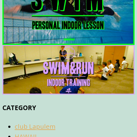
CATEGORY
club Lapulem
HAWAII