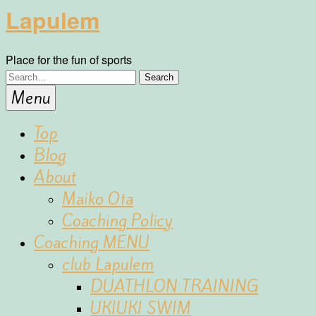
Lapulem
Place for the fun of sports
Menu
Top
Blog
About
Maiko Ota
Coaching Policy
Coaching MENU
club Lapulem
DUATHLON TRAINING
UKIUKI SWIM