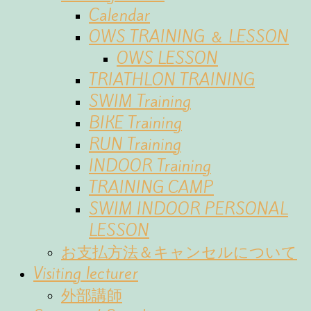
Calendar
OWS TRAINING ＆ LESSON
OWS LESSON
TRIATHLON TRAINING
SWIM Training
BIKE Training
RUN Training
INDOOR Training
TRAINING CAMP
SWIM INDOOR PERSONAL
LESSON
お支払方法＆キャンセルについて
Visiting lecturer
外部講師