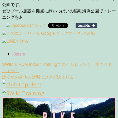
公園です。
ぜひプール施設を拠点に緑いっぱいの稲毛海浜公園でトレー
ニングを♪
Others
Post
SWIM & RUN Indoor Trainingでスイムもランも上達させま
navigation
しょう！
泳ぐ前の身体の状態で泳ぎが決まります！