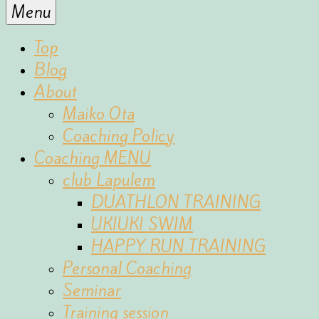
for
Menu
the
fun
Top
of
Blog
sports
About
Maiko Ota
Coaching Policy
Coaching MENU
club Lapulem
DUATHLON TRAINING
UKIUKI SWIM
HAPPY RUN TRAINING
Personal Coaching
Seminar
Training session