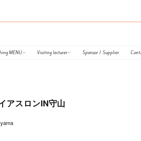
hing MENU
Visiting lecturer
Sponsor / Supplier
Cont
 Lapulem
外部講師
DUATHLON TRAINING
onal Coaching
UKIUKI SWIM
nar
HAPPY RUN TRAINING
イアスロンIN守山
ing session
Calendar
iyama
払方法＆キャンセル
OWS TRAINING ＆
OWS LESSON
いて
LESSON