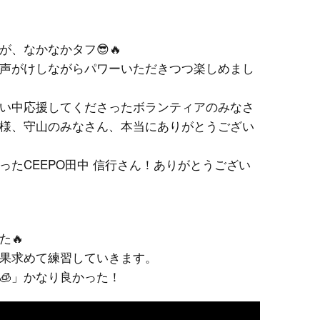
TRIATHLON TRAINING
、なかなかタフ😎🔥
SWIM Training
声がけしながらパワーいただきつつ楽しめまし
BIKE Training
い中応援してくださったボランティアのみなさ
様、守山のみなさん、本当にありがとうござい
RUN Training
INDOOR Training
たCEEPO田中 信行さん！ありがとうござい
TRAINING CAMP
SWIM INDOOR
た🔥
PERSONAL LESSON
果求めて練習していきます。
🧊」かなり良かった！