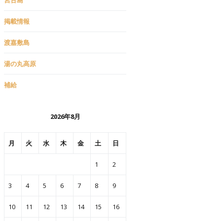
掲載情報
渡嘉敷島
湯の丸高原
補給
2026年8月
月
火
水
木
金
土
日
1
2
3
4
5
6
7
8
9
10
11
12
13
14
15
16