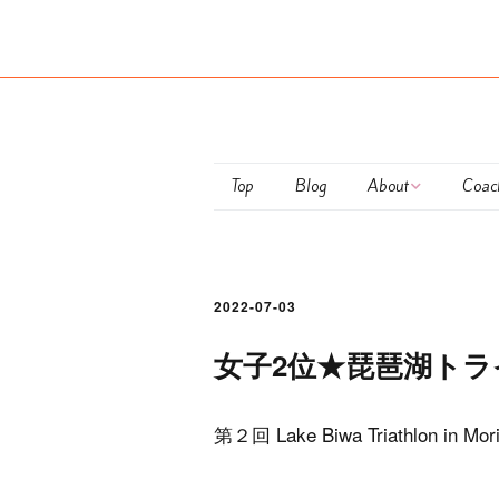
Top
Blog
About
Coac
Maiko Ota
club
Coaching Policy
Pers
2022-07-03
Semi
女子2位★琵琶湖トラ
Train
第２回 Lake Biwa Triathlon in Mor
お支
につ