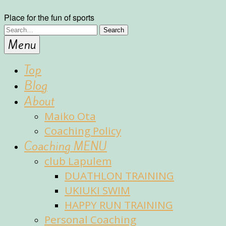
Place for the fun of sports
Menu
Top
Blog
About
Maiko Ota
Coaching Policy
Coaching MENU
club Lapulem
DUATHLON TRAINING
UKIUKI SWIM
HAPPY RUN TRAINING
Personal Coaching