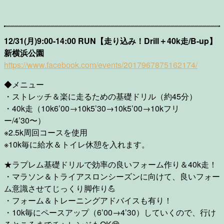
12/31(月)9:00-14:00 RUN【走り込み！Drill＋40k走/B-up】
新横浜公園
https://www.facebook.com/events/2017967875162174/
◆メニュー
・ストレッチ＆楽に走るための基礎ドリル（約45分）
・40k走（10k6’00→10k5’30→10k5’00→10kフリ
ー/4’30〜）
※2.5k周回コースを使用
※10k毎に給水＆トイレ休憩を入れます。
★ラプレム基礎ドリルで効率の良いフォーム作り＆40k走！
・マラソン＆トライアスロンシーズンに向けて、良いフォー
ム意識させてじっくり脚作り💪
・フォーム＆トレーニングアドバイスも有り！
・10k毎にペースアップ（6’00→4’30）していくので、行け