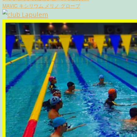
navigation
MAVIC キシリウム メリノ グローブ