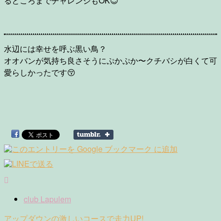
るところまでチャレンジもOK😊
水辺には幸せを呼ぶ黒い鳥？
オオバンが気持ち良さそうにぷかぷか〜クチバシが白くて可
愛らしかったです😚
club Lapulem
Post
アップダウンの激しいコースで走力UP!