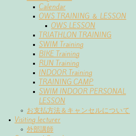
Calendar
OWS TRAINING ＆ LESSON
OWS LESSON
TRIATHLON TRAINING
SWIM Training
BIKE Training
RUN Training
INDOOR Training
TRAINING CAMP
SWIM INDOOR PERSONAL
LESSON
お支払方法＆キャンセルについて
Visiting lecturer
外部講師