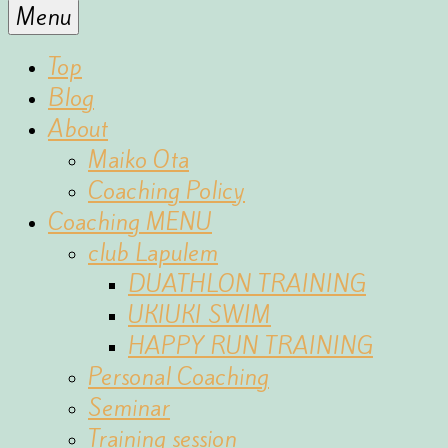
for
Menu
the
fun
Top
of
Blog
sports
About
Maiko Ota
Coaching Policy
Coaching MENU
club Lapulem
DUATHLON TRAINING
UKIUKI SWIM
HAPPY RUN TRAINING
Personal Coaching
Seminar
Training session