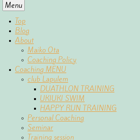
for
Menu
the
fun
Top
of
Blog
sports
About
Maiko Ota
Coaching Policy
Coaching MENU
club Lapulem
DUATHLON TRAINING
UKIUKI SWIM
HAPPY RUN TRAINING
Personal Coaching
Seminar
Training session