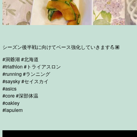
シーズン後半戦に向けてベース強化していきます💪🏽
#洞爺湖 #北海道
#triathlon #トライアスロン
#running #ランニング
#saysky #セイスカイ
#asics
#core #深部体温
#oakley
#lapulem