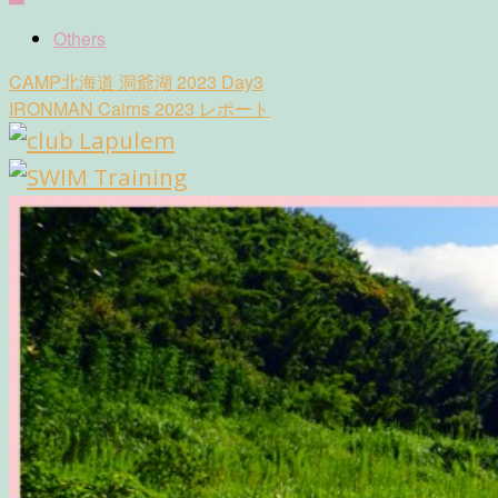
Others
Post
CAMP北海道 洞爺湖 2023 Day3
navigation
IRONMAN Cairns 2023 レポート