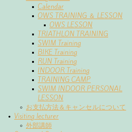
Calendar
OWS TRAINING ＆ LESSON
OWS LESSON
TRIATHLON TRAINING
SWIM Training
BIKE Training
RUN Training
INDOOR Training
TRAINING CAMP
SWIM INDOOR PERSONAL
LESSON
お支払方法＆キャンセルについて
Visiting lecturer
外部講師