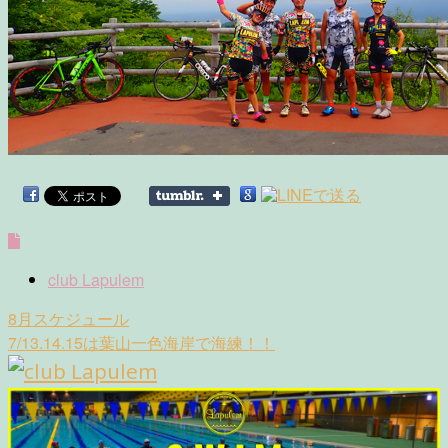
club Lapulem
Post
8月スケジュール
navigation
7/13.14.15は葉山一色海岸で海練！！