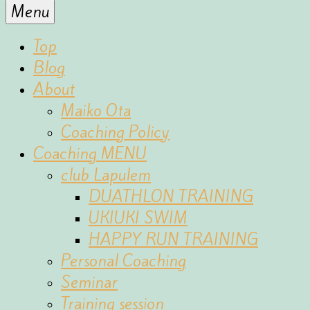
for
Menu
the
fun
Top
of
Blog
sports
About
Maiko Ota
Coaching Policy
Coaching MENU
club Lapulem
DUATHLON TRAINING
UKIUKI SWIM
HAPPY RUN TRAINING
Personal Coaching
Seminar
Training session