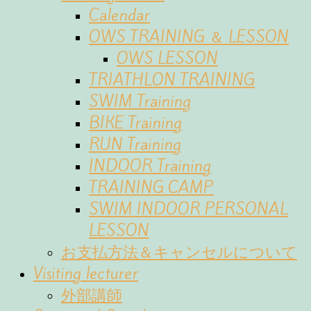
Calendar
OWS TRAINING ＆ LESSON
OWS LESSON
TRIATHLON TRAINING
SWIM Training
BIKE Training
RUN Training
INDOOR Training
TRAINING CAMP
SWIM INDOOR PERSONAL
LESSON
お支払方法＆キャンセルについて
Visiting lecturer
外部講師