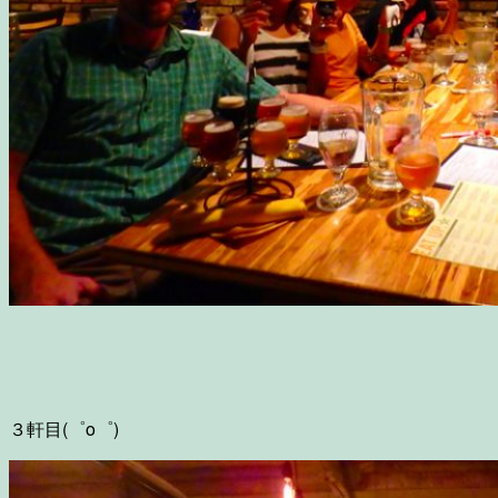
３軒目(゜o゜)