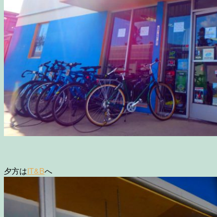
夕方は
IT&B
へ