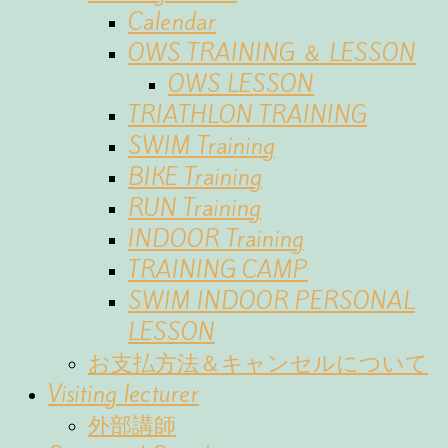
Calendar
OWS TRAINING ＆ LESSON
OWS LESSON
TRIATHLON TRAINING
SWIM Training
BIKE Training
RUN Training
INDOOR Training
TRAINING CAMP
SWIM INDOOR PERSONAL
LESSON
お支払方法＆キャンセルについて
Visiting lecturer
外部講師