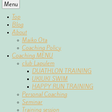
for
Menu
the
fun
Top
of
Blog
sports
About
Maiko Ota
Coaching Policy
Coaching MENU
club Lapulem
DUATHLON TRAINING
UKIUKI SWIM
HAPPY RUN TRAINING
Personal Coaching
Seminar
Training session