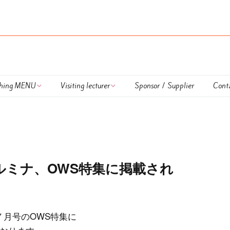
hing MENU
Visiting lecturer
Sponsor / Supplier
Cont
 Lapulem
外部講師
DUATHLON TRAINING
onal Coaching
UKIUKI SWIM
nar
HAPPY RUN TRAINING
ルミナ、OWS特集に掲載され
ing session
Calendar
払方法＆キャンセル
OWS TRAINING ＆
OWS LESSON
７月号のOWS特集に
いて
LESSON