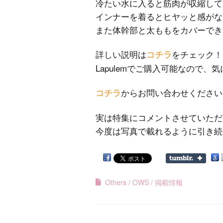
冷たい水に入ると筋肉が収縮して
インナーを着るとヒヤッと感がな
また体幹部と太ももをカバーでき
詳しい説明は
をチェック！
コチラ
Lapulemでご購入可能なので、
からお問い合わせください
コチラ
実は特集にコメントさせていただ
今度は写真で載れるように引き続
Others
OWS
掲載情報