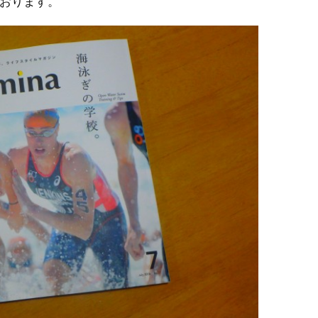
おります。
TRIATHLON TRAINING
SWIM Training
BIKE Training
RUN Training
INDOOR Training
TRAINING CAMP
SWIM INDOOR
PERSONAL LESSON