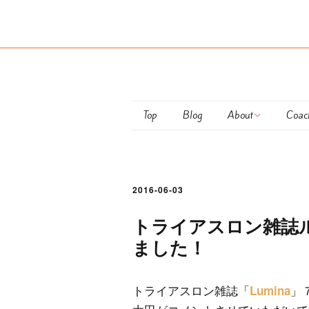
Top
Blog
About
Coac
Maiko Ota
club
Coaching Policy
Pers
2016-06-03
Semi
トライアスロン雑誌
ました！
Train
お支
トライアスロン雑誌「
」
Lumina
につ