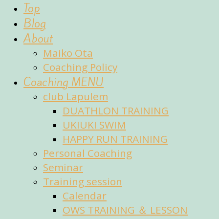
fun
Top
of
Blog
sports
About
Maiko Ota
Coaching Policy
Coaching MENU
club Lapulem
DUATHLON TRAINING
UKIUKI SWIM
HAPPY RUN TRAINING
Personal Coaching
Seminar
Training session
Calendar
OWS TRAINING ＆ LESSON