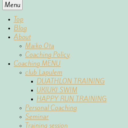
for
Menu
the
fun
Top
of
Blog
sports
About
Maiko Ota
Coaching Policy
Coaching MENU
club Lapulem
DUATHLON TRAINING
UKIUKI SWIM
HAPPY RUN TRAINING
Personal Coaching
Seminar
Training session