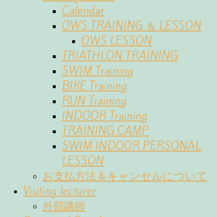
Calendar
OWS TRAINING ＆ LESSON
OWS LESSON
TRIATHLON TRAINING
SWIM Training
BIKE Training
RUN Training
INDOOR Training
TRAINING CAMP
SWIM INDOOR PERSONAL
LESSON
お支払方法＆キャンセルについて
Visiting lecturer
外部講師