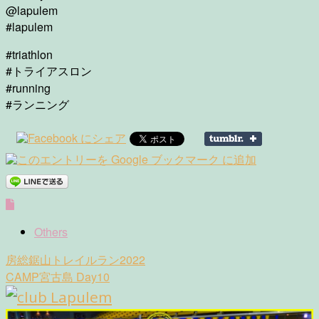
@lapulem
#lapulem
#triathlon
#トライアスロン
#running
#ランニング
Others
Post
房総鋸山トレイルラン2022
navigation
CAMP宮古島 Day10