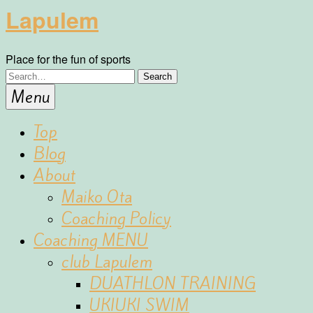
Lapulem
Place for the fun of sports
Menu
Top
Blog
About
Maiko Ota
Coaching Policy
Coaching MENU
club Lapulem
DUATHLON TRAINING
UKIUKI SWIM