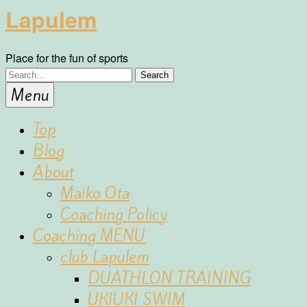
Lapulem
Place for the fun of sports
Menu
Top
Blog
About
Maiko Ota
Coaching Policy
Coaching MENU
club Lapulem
DUATHLON TRAINING
UKIUKI SWIM