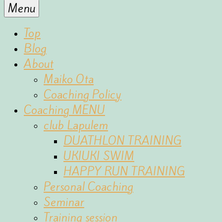
for
Menu
the
fun
Top
of
Blog
sports
About
Maiko Ota
Coaching Policy
Coaching MENU
club Lapulem
DUATHLON TRAINING
UKIUKI SWIM
HAPPY RUN TRAINING
Personal Coaching
Seminar
Training session