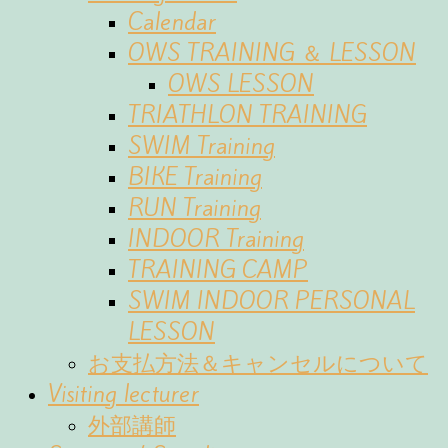
Calendar
OWS TRAINING ＆ LESSON
OWS LESSON
TRIATHLON TRAINING
SWIM Training
BIKE Training
RUN Training
INDOOR Training
TRAINING CAMP
SWIM INDOOR PERSONAL
LESSON
お支払方法＆キャンセルについて
Visiting lecturer
外部講師