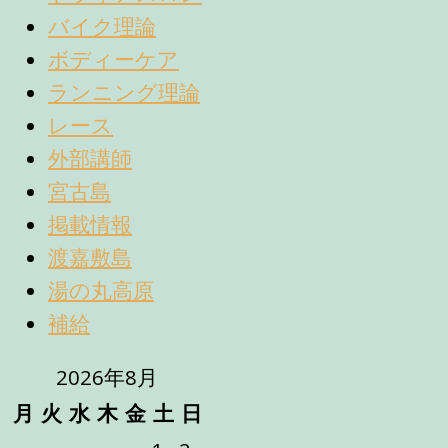
バイク理論
ボディーケア
ランニング理論
レース
外部講師
宮古島
掲載情報
渡嘉敷島
湯の丸高原
補給
2026年8月
月
火
水
木
金
土
日