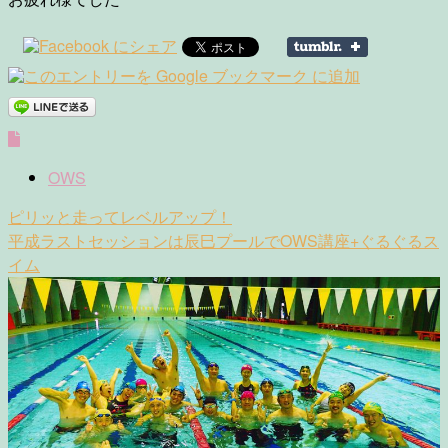
OWS
Post
ピリッと走ってレベルアップ！
navigation
平成ラストセッションは辰巳プールでOWS講座+ぐるぐるス
イム