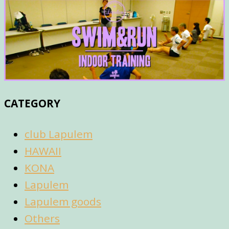
CATEGORY
club Lapulem
HAWAII
KONA
Lapulem
Lapulem goods
Others