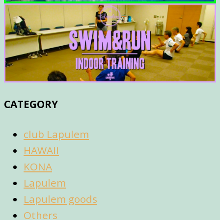
CATEGORY
club Lapulem
HAWAII
KONA
Lapulem
Lapulem goods
Others