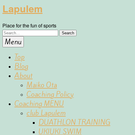
Lapulem
Place for the fun of sports
Menu
Top
Blog
About
Maiko Ota
Coaching Policy
Coaching MENU
club Lapulem
DUATHLON TRAINING
UKIUKI SWIM