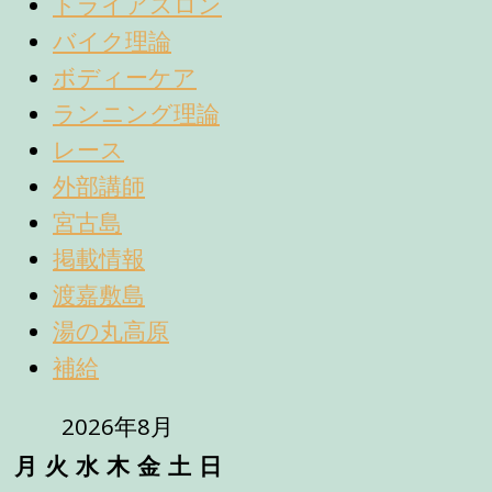
トライアスロン
バイク理論
ボディーケア
ランニング理論
レース
外部講師
宮古島
掲載情報
渡嘉敷島
湯の丸高原
補給
2026年8月
月
火
水
木
金
土
日