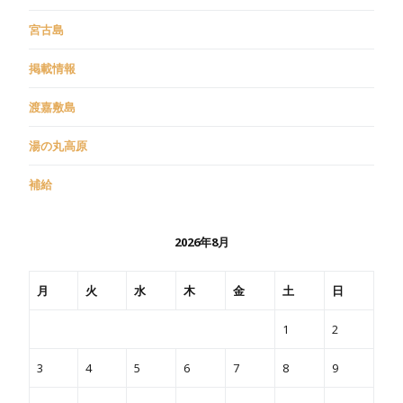
宮古島
掲載情報
渡嘉敷島
湯の丸高原
補給
2026年8月
月
火
水
木
金
土
日
1
2
3
4
5
6
7
8
9