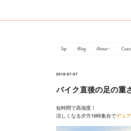
Top
Blog
About
Coac
Maiko Ota
club
2018-07-07
Coaching Policy
Pers
バイク直後の足の重
Semi
Train
短時間で高強度！
涼しくなる夕方16時集合で
デュア
お支
につ