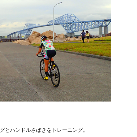
TRIATHLON TRAINING
SWIM Training
BIKE Training
RUN Training
INDOOR Training
TRAINING CAMP
SWIM INDOOR
PERSONAL LESSON
グとハンドルさばきをトレーニング。