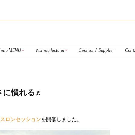
hing MENU
Visiting lecturer
Sponsor / Supplier
Cont
 Lapulem
外部講師
DUATHLON TRAINING
onal Coaching
UKIUKI SWIM
さに慣れる♬
nar
HAPPY RUN TRAINING
ing session
Calendar
を開催しました。
スロンセッション
払方法＆キャンセル
OWS TRAINING ＆
OWS LESSON
いて
LESSON