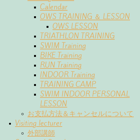
Calendar
OWS TRAINING ＆ LESSON
OWS LESSON
TRIATHLON TRAINING
SWIM Training
BIKE Training
RUN Training
INDOOR Training
TRAINING CAMP
SWIM INDOOR PERSONAL
LESSON
お支払方法＆キャンセルについて
Visiting lecturer
外部講師