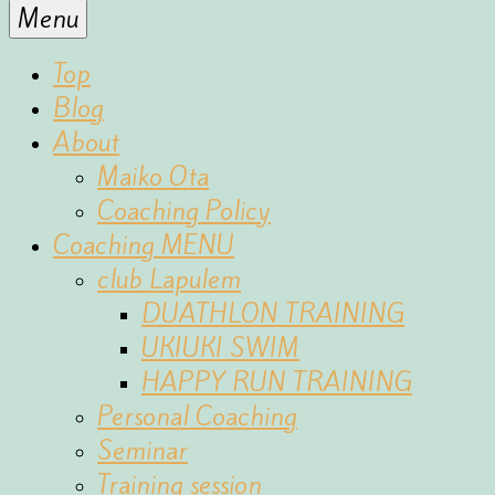
for
Menu
the
fun
Top
of
Blog
sports
About
Maiko Ota
Coaching Policy
Coaching MENU
club Lapulem
DUATHLON TRAINING
UKIUKI SWIM
HAPPY RUN TRAINING
Personal Coaching
Seminar
Training session