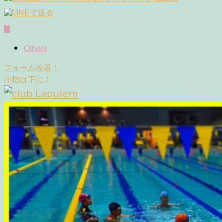
Others
Post
フォーム改善！
navigation
小指は下に！