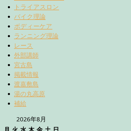
トライアスロン
バイク理論
ボディーケア
ランニング理論
レース
外部講師
宮古島
掲載情報
渡嘉敷島
湯の丸高原
補給
2026年8月
月
火
水
木
金
土
日