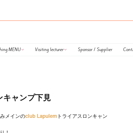
hing MENU
Visiting lecturer
Sponsor / Supplier
Cont
 Lapulem
外部講師
DUATHLON TRAINING
onal Coaching
UKIUKI SWIM
nar
HAPPY RUN TRAINING
ンキャンプ下見
ing session
Calendar
込みメインの
トライアスロンキャン
club Lapulem
払方法＆キャンセル
OWS TRAINING ＆
OWS LESSON
いて
LESSON
り！