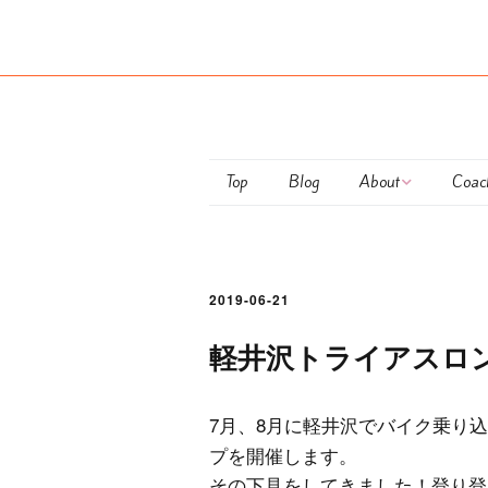
Top
Blog
About
Coac
Maiko Ota
club
Coaching Policy
Pers
2019-06-21
Semi
軽井沢トライアスロ
Train
7月、8月に軽井沢でバイク乗り
お支
プを開催します。
につ
その下見をしてきました！登り登