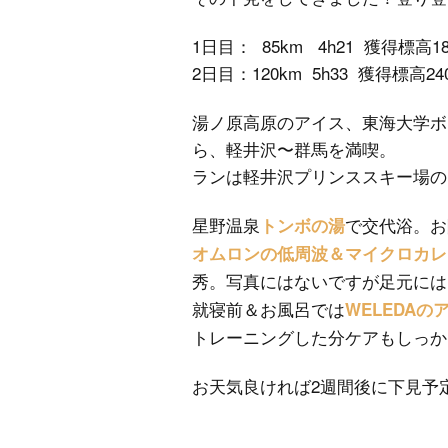
1日目： 85km 4h21 獲得標高180
2日目：120km 5h33 獲得標高240
湯ノ原高原のアイス、東海大学ボ
ら、軽井沢〜群馬を満喫。
ランは軽井沢プリンススキー場の
星野温泉
で交代浴。お
トンボの湯
オムロンの低周波＆マイクロカレ
秀。写真にはないですが足元には
就寝前＆お風呂では
WELEDAの
トレーニングした分ケアもしっか
お天気良ければ2週間後に下見予