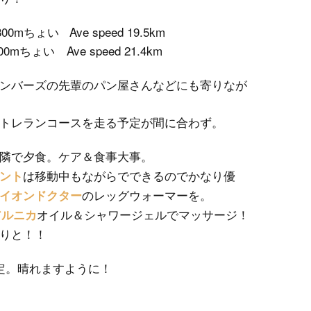
TRIATHLON TRAINING
0mちょい Ave speed 19.5km
0mちょい Ave speed 21.4km
SWIM Training
ンバーズの先輩のパン屋さんなどにも寄りなが
BIKE Training
トレランコースを走る予定が間に合わず。
RUN Training
隣で夕食。ケア＆食事大事。
INDOOR Training
は移動中もながらでできるのでかなり優
ント
TRAINING CAMP
のレッグウォーマーを。
イオンドクター
オイル＆シャワージェルでマッサージ！
アルニカ
SWIM INDOOR
りと！！
PERSONAL LESSON
定。晴れますように！