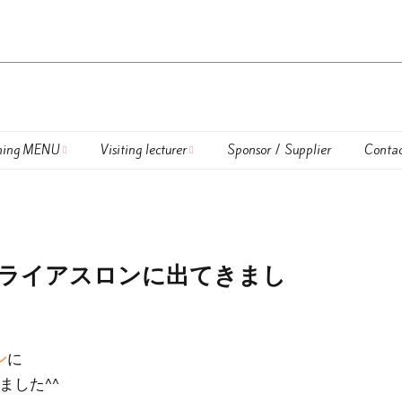
hing MENU
Visiting lecturer
Sponsor / Supplier
Contac
Lapulem
外部講師
DUATHLON TRAINING
nal Coaching
UKIUKI SWIM
トライアスロンに出てきまし
nar
HAPPY RUN TRAINING
ing session
Calendar
に
ン
払方法＆キャンセル
OWS TRAINING ＆
OWS LESSON
ました^^
いて
LESSON