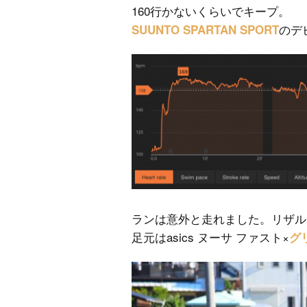
160行かないくらいでキープ。
のデ
SUUNTO SPARTAN SPORT
ランは意外と走れました。リザルト
足元はasics ヌーサ ファスト×
グ