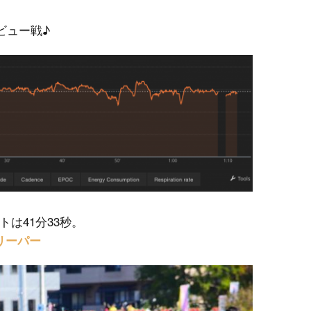
ビュー戦♪
は41分33秒。
リーパー