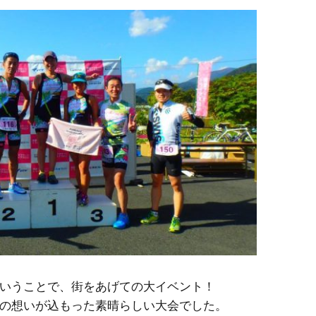
TRIATHLON TRAINING
SWIM Training
BIKE Training
RUN Training
INDOOR Training
TRAINING CAMP
SWIM INDOOR
PERSONAL LESSON
いうことで、街をあげての大イベント！
の想いが込もった素晴らしい大会でした。