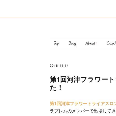
Top
Blog
About
Coac
Maiko Ota
club 
2016-11-14
Coaching Policy
Perso
第1回河津フラワー
Semi
た！
Train
第1回河津フラワートライアスロ
お支
ラプレムのメンバーで出場してき
につ