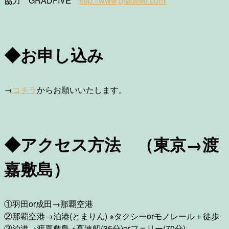
協力 GRADFIVE
http://www.gradfive.com/
◆お申し込み
→
コチラ
からお願いいたします。
◆アクセス方法 （東京→渡
嘉敷島）
①羽田or成田→那覇空港
②那覇空港→泊港(とまりん) ※タクシーorモノレール＋徒歩
③泊港→渡嘉敷島 ※高速船(35分)orフェリー(70分)