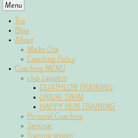
for
Menu
the
fun
Top
of
Blog
sports
About
Maiko Ota
Coaching Policy
Coaching MENU
club Lapulem
DUATHLON TRAINING
UKIUKI SWIM
HAPPY RUN TRAINING
Personal Coaching
Seminar
Training session