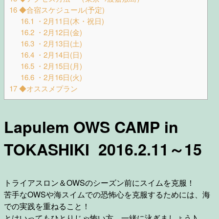
16
◆合宿スケジュール(予定)
16.1
・2月11日(木・祝日)
16.2
・2月12日(金)
16.3
・2月13日(土)
16.4
・2月14日(日)
16.5
・2月15日(月)
16.6
・2月16日(火)
17
◆オススメプラン
Lapulem OWS CAMP in
TOKASHIKI 2016.2.11～15
トライアスロン＆OWSのシーズン前にスイムを克服！
苦手なOWSや海スイムでの恐怖心を克服するためには、海
での実践を重ねること！
とはいってもひとりじゃ怖い方、一緒に泳ぎましょう♪