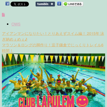
OWS
Post
アイアンマンになりたい！とりあえずスイム編！ 2015年 泳
navigation
ぎ納めぇめぇ♪
マラソン＆ロングの脚作り！逗子鎌倉でじっくりトレイル6
時間！