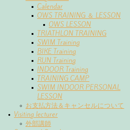
Calendar
OWS TRAINING ＆ LESSON
OWS LESSON
TRIATHLON TRAINING
SWIM Training
BIKE Training
RUN Training
INDOOR Training
TRAINING CAMP
SWIM INDOOR PERSONAL
LESSON
お支払方法＆キャンセルについて
Visiting lecturer
外部講師