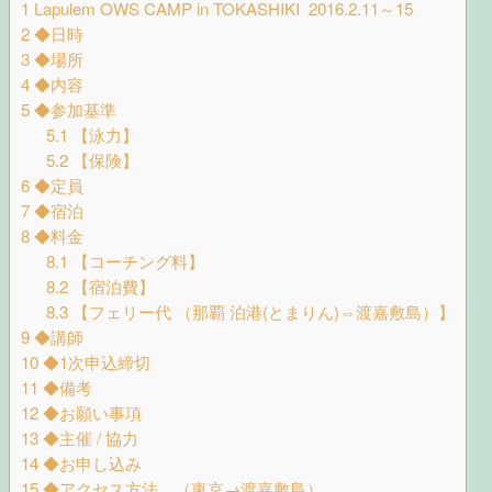
1
Lapulem OWS CAMP in TOKASHIKI 2016.2.11～15
2
◆日時
3
◆場所
4
◆内容
5
◆参加基準
5.1
【泳力】
5.2
【保険】
6
◆定員
7
◆宿泊
8
◆料金
8.1
【コーチング料】
8.2
【宿泊費】
8.3
【フェリー代 （那覇 泊港(とまりん)⇔渡嘉敷島）】
9
◆講師
10
◆1次申込締切
11
◆備考
12
◆お願い事項
13
◆主催 / 協力
14
◆お申し込み
15
◆アクセス方法 （東京→渡嘉敷島）