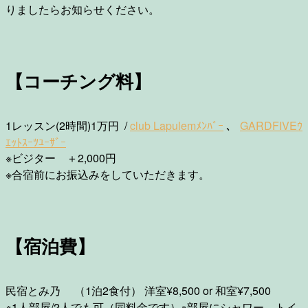
りましたらお知らせください。
【コーチング料】
1レッスン(2時間)1万円 /
club Lapulemﾒﾝﾊﾞｰ
、
GARDFIVEｳ
ｴｯﾄｽｰﾂﾕｰｻﾞｰ
※ビジター ＋2,000円
※合宿前にお振込みをしていただきます。
【宿泊費】
民宿とみ乃 （1泊2食付） 洋室¥8,500 or 和室¥7,500
※1人部屋/2人でも可（同料金です）※部屋にシャワー、トイ