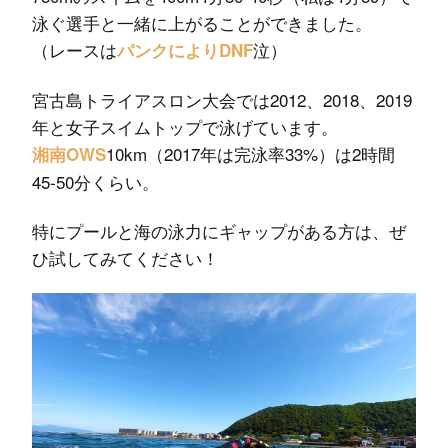
泳ぐ選手と一緒に上がることができました。
（レースは
泣）
パンクによりDNF
宮古島トライアスロン大会では2012、2018、2019
年と女子スイムトップで泳げています。
10km（2017年は完泳率33%）は2時間
湘南OWS
45-50分くらい。
特にプールと海の泳力にギャップがある方は、ぜ
ひ試してみてください！