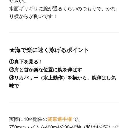
ださい。
水面ギリギリに腕が通るくらいのつもりで、かな
り横からが良いです！
★海で楽に速く泳げるポイント
①真下を見る！
②肩と首が楽な位置に腕を伸ばす
③リカバリー（水上動作）を横から、腕伸ばし気
味で
実際に10/4開催の
で、
関東選手権
750mのスイムを400m4分30-40秒（私は4分59）で