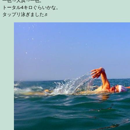
一色⇒大浜⇒一色。
トータル4キロぐらいかな。
タップリ泳ぎました♬