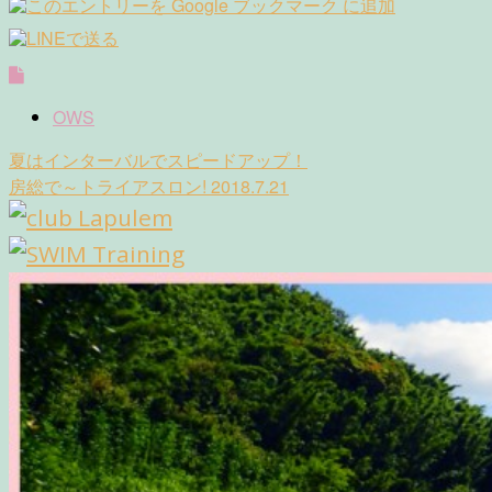
OWS
Post
夏はインターバルでスピードアップ！
navigation
房総で～トライアスロン! 2018.7.21