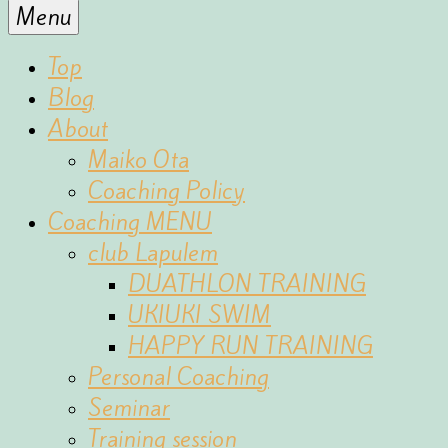
for
Menu
the
fun
Top
of
Blog
sports
About
Maiko Ota
Coaching Policy
Coaching MENU
club Lapulem
DUATHLON TRAINING
UKIUKI SWIM
HAPPY RUN TRAINING
Personal Coaching
Seminar
Training session