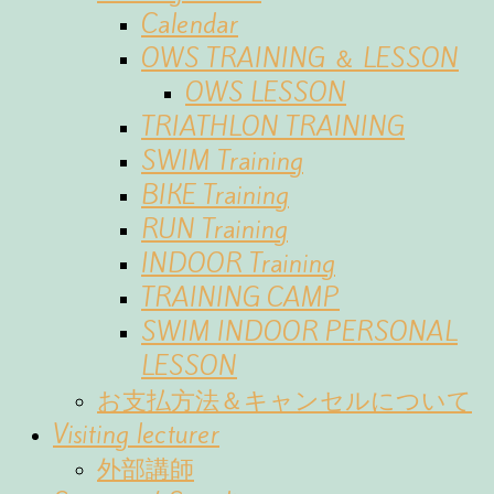
Calendar
OWS TRAINING ＆ LESSON
OWS LESSON
TRIATHLON TRAINING
SWIM Training
BIKE Training
RUN Training
INDOOR Training
TRAINING CAMP
SWIM INDOOR PERSONAL
LESSON
お支払方法＆キャンセルについて
Visiting lecturer
外部講師